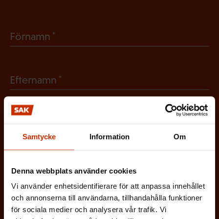
(
Förnamn
O
b
(
Efternamn
l
O
i
b
g
(
E-postadress
l
a
O
Samtycke
Information
Om
i
t
b
g
Vilken eller vilka av dessa beskriver dig
o
l
Denna webbplats använder cookies
a
bäst?
r
i
Vi använder enhetsidentifierare för att anpassa innehållet
t
i
och annonserna till användarna, tillhandahålla funktioner
g
FÖRTROENDEMAN
o
för sociala medier och analysera vår trafik. Vi
s
a