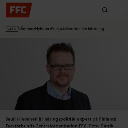
Hoppa
till
innehållet
s
Ämnen
Nyheter
Fem påståenden om lobbning
a
k
·
f
i
Sauli Hievanen är näringspolitisk expert på Finlands
Fackförbunds Centralorganisation FFC. Foto: Patrik