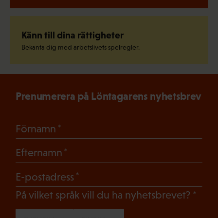
Känn till dina rättigheter
Bekanta dig med arbetslivets spelregler.
Prenumerera på Löntagarens nyhetsbrev
(Obligatoriskt)
Förnamn
(Obligatoriskt)
Efternamn
(Obligatoriskt)
E-postadress
(Oblig
På vilket språk vill du ha nyhetsbrevet?