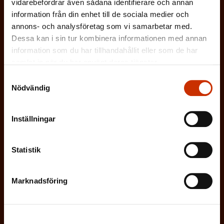
vidarebefordrar även sådana identifierare och annan
r
k
ARBETARSKYDDSFULLMÄKTIG
t
information från din enhet till de sociala medier och
i
t
annons- och analysföretag som vi samarbetar med.
o
s
JOBBAR INOM FACKET
Dessa kan i sin tur kombinera informationen med annan
)
r
information som du har tillhandahållit eller som de har
k
samlat in när du har använt deras tjänster.
i
ARBETSGIVARREPRESENTANT
t
Samtyckesval
s
)
Nödvändig
I ÖVRIGT INTRESSERAD AV ARBETSLIVET
k
t
Inställningar
)
På vilket språk vill du ha nyhetsbrevet?
Statistik
SVENSKA
FINSKA
Marknadsföring
(
Jag godkänner att mina uppgifter sparas och
O
behandlas i enlighet med