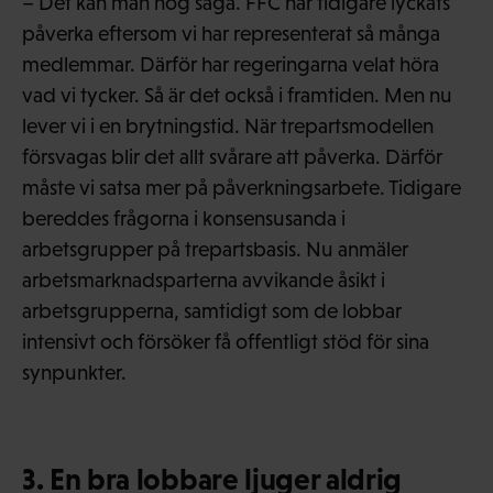
– Det kan man nog säga. FFC har tidigare lyckats
påverka eftersom vi har representerat så många
medlemmar. Därför har regeringarna velat höra
vad vi tycker. Så är det också i framtiden. Men nu
lever vi i en brytningstid. När trepartsmodellen
försvagas blir det allt svårare att påverka. Därför
måste vi satsa mer på påverkningsarbete. Tidigare
bereddes frågorna i konsensusanda i
arbetsgrupper på trepartsbasis. Nu anmäler
arbetsmarknadsparterna avvikande åsikt i
arbetsgrupperna, samtidigt som de lobbar
intensivt och försöker få offentligt stöd för sina
synpunkter.
3. En bra lobbare ljuger aldrig