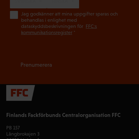
SVENSKA
FINSKA
(Ob
Jag godkänner att mina uppgifter sparas och
behandlas i enlighet med
dataskyddsbeskrivningen för
FFC:s
kommunikationsregister
*
Prenumerera
Finlands Fackförbunds Centralorganisation FFC
PB 157
Långbrokajen 3