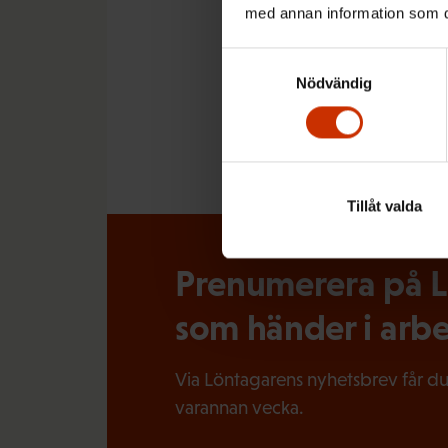
med annan information som du 
Samtyckesval
MER FRÅN RELATERADE Ä
Nödvändig
LÖNTAGAREN
Tillåt valda
Prenumerera på Lö
som händer i arbe
Via Löntagarens nyhetsbrev får du
varannan vecka.