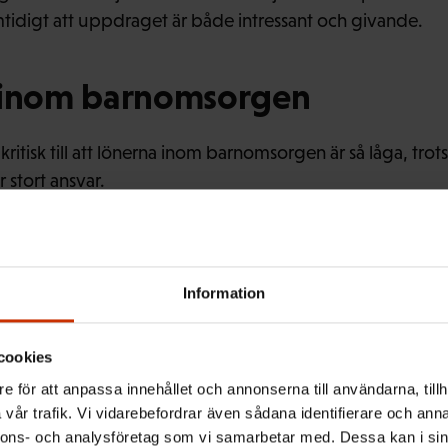
idigt att uppdraget är både intressant och givande.
 inom barnomsorgen
g kritisk till att lönerna inom barnomsorgen är så låga, trot
 stort ansvar.
 daghemsbiträden som inte behöver behörighet, säger E
nnat barnskötare, barnträdgårdslärare, lekparkshandled
Information
et är också en orsak till att vi har brist på så gott som a
cookies
e för att anpassa innehållet och annonserna till användarna, tillh
vår trafik. Vi vidarebefordrar även sådana identifierare och anna
nnons- och analysföretag som vi samarbetar med. Dessa kan i sin