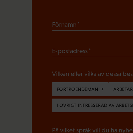
(
Förnamn
O
b
(
E-postadress
l
O
i
b
g
Vilken eller vilka av dessa be
l
a
i
FÖRTROENDEMAN
ARBETA
t
g
o
I ÖVRIGT INTRESSERAD AV ARBETS
a
r
t
i
o
På vilket språk vill du ha nyh
s