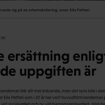
da sig på en arbetsvärdering, anser Eila Pelttari.
7:00
e ersättning enlig
de uppgiften är
endeman blir allt mer krävande, men det syns inte i de
r Eila Pelttari som i 20 år har varit huvudförtroendeman 
t vid socialverket och nu vid barnomsorgsverket. Hon befara