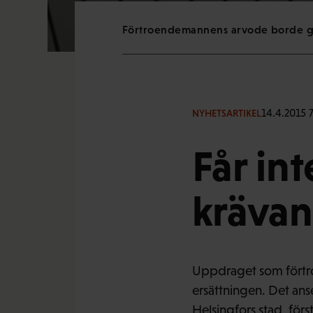
Förtroendemannens arvode borde grun
14.4.2015 
NYHETSARTIKEL
Får int
krävan
Uppdraget som förtro
ersättningen. Det anse
Helsingfors stad, förs