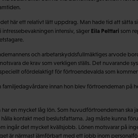
ramtiden.
det här ett relativt lätt uppdrag. Man hade tid att sätta si
Eila Pelttari
 i intressebevakningen intensiv, säger
som rep
etstagare.
endemannens och arbetarskyddsfullmäktiges arvode bor
motsvara de krav som verkligen ställs. Det nuvarande sy
r speciellt ofördelaktigt för förtroendevalda som kommer
m familjedagvårdare innan hon blev förtroendeman på hel
har en mycket låg lön. Som huvudförtroendeman ska jag 
h hålla kontakt med beslutsfattarna. Jag måste kunna för
m ingår det mycket kvällsjobb. Lönen motsvarar på inge
aget är närmast jämförbart med ett jobb inom personalfö