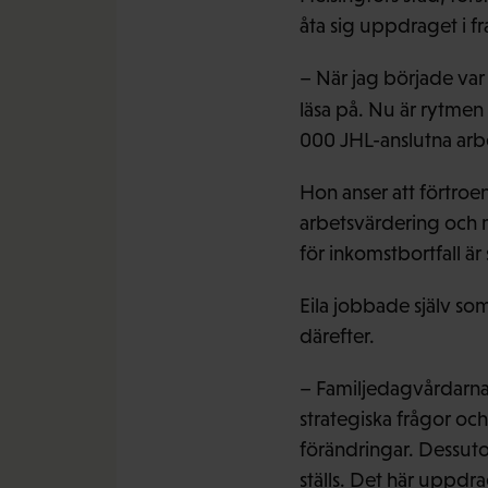
åta sig uppdraget i f
– När jag började var 
läsa på. Nu är rytmen
000 JHL-anslutna arb
Hon anser att förtro
arbetsvärdering och 
för inkomstbortfall ä
Eila jobbade själv so
därefter.
– Familjedagvårdarna 
strategiska frågor oc
förändringar. Dessuto
ställs. Det här uppdr