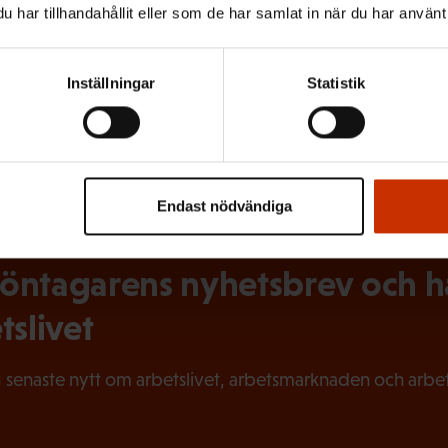
har tillhandahållit eller som de har samlat in när du har använt 
MNEN:
Inställningar
Statistik
Endast nödvändiga
ntagarens nyhetsbrev och hål
tslivet
 senaste nytt om arbetslivet, arbetsmarknaden och arbets