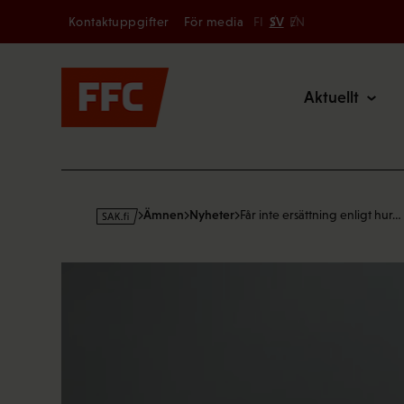
Secondary
Hoppa
Kontaktuppgifter
För media
FI
SV
EN
till
Main
innehållet
Aktuellt
s
Ämnen
Nyheter
Får inte ersättning enligt hur…
a
k
·
f
i