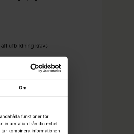
s att utbildning krävs
ila som också
are och
Om
lla yrkesgrupper inom
andahålla funktioner för
n information från din enhet
 tur kombinera informationen