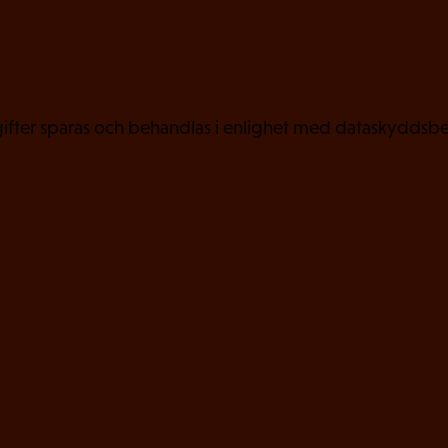
k
t
)
fter sparas och behandlas i enlighet med dataskyddsbe