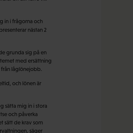
g in i frågorna och
resenterar nästan 2
de grunda sig på en
stemet med ersättning
 från låglönejobb.
tid, och lönen är
sätta mig in i stora
utse och påverka
t sätt de krav som
rvaltningen, säger