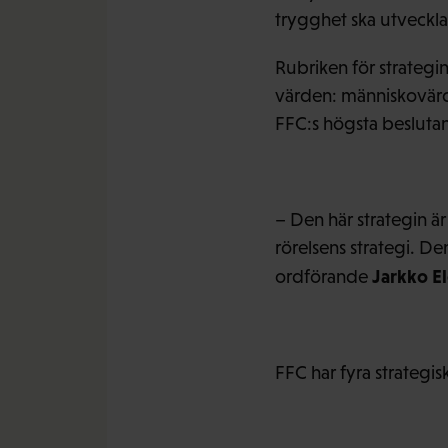
trygghet ska utveckla
Rubriken för strategi
värden: människovärde
FFC:s högsta besluta
– Den här strategin är
rörelsens strategi. 
Jarkko E
ordförande
FFC har fyra strategi