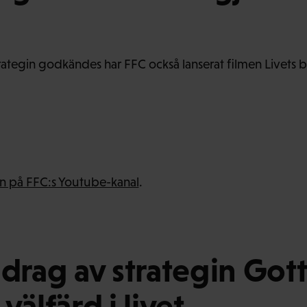
ategin godkändes har FFC också lanserat filmen Livets bi
en på FFC:s Youtube-kanal
.
rag av strategin Got
välfärd i livet