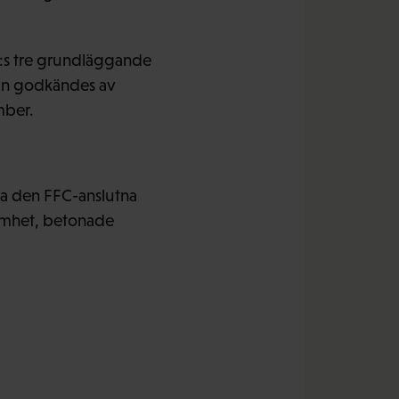
FC:s tre grundläggande
gin godkändes av
mber.
ela den FFC-anslutna
amhet, betonade