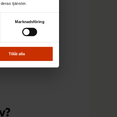
deras tjänster.
Marknadsföring
å avtalspolitik och
en. Centrala åtgärder
ocialskydd samt
Tillåt alla
av?