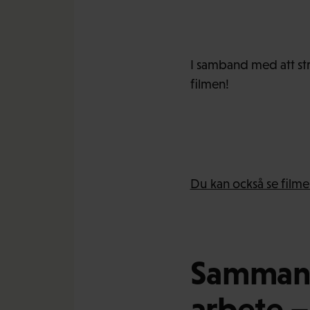
I samband med att str
filmen!
Du kan också se film
Sammand
arbete – 