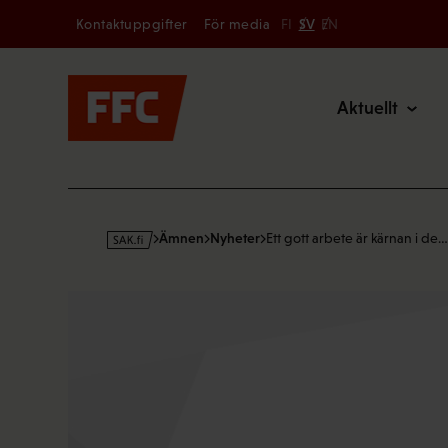
Secondary
Hoppa
Kontaktuppgifter
För media
FI
SV
EN
till
Main
innehållet
Aktuellt
s
Ämnen
Nyheter
Ett gott arbete är kärnan i de…
a
k
·
f
i