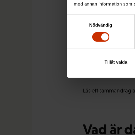
med annan information som du 
Samtyckesval
Nödvändig
För att uppnå de stra
fackligt medlemskap, 
är också att trygga bä
samhällelig rättvisa.
Tillåt valda
Läs ett sammandrag av
Vad är d