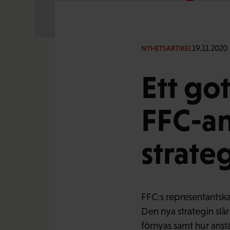
19.11.2020 
NYHETSARTIKEL
Ett go
FFC-an
strateg
FFC:s representantsk
Den nya strategin slå
förnyas samt hur anstä