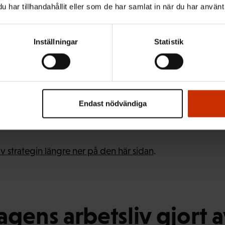
har tillhandahållit eller som de har samlat in när du har använt 
Inställningar
Statistik
tegiska målen kommer FFC och fackförbunden att satsa p
samt på att förnya den FFC-anslutna fackföreningsrörels
ttre arbetslivskvalitet och sysselsättning, ett utvecklat s
Endast nödvändiga
 strategin längre ner på den här sidan
.
agens arbetsliv gjort 