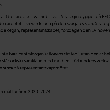
s.
n är Gott arbete – välfärd i livet. Strategin bygger på F
 i arbetet, lika värde och på den svagares sida. Strate
nde organ, representantskapet, torsdagen den 19 nove
 inte bara centralorganisationens strategi, utan den är h
Den står också i samklang med medlemsförbundens verks
loranta
på representantskapsmötet.
ska mål för åren 2020–2024: