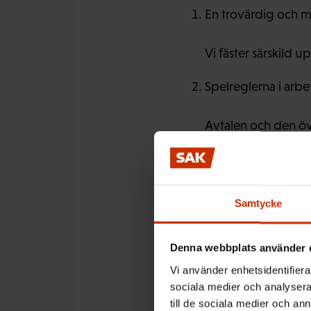
En trovärdig och m
Vi fäster särskild
Spelreglerna i arbe
Avtalen och den övr
solidariska.
Arbetslivet förändr
Samtycke
Utbudet av högklas
Denna webbplats använder 
Fler goda jobb, or
Vi använder enhetsidentifierar
sociala medier och analysera 
Målet är hög syssel
till de sociala medier och a
sker förändringar av