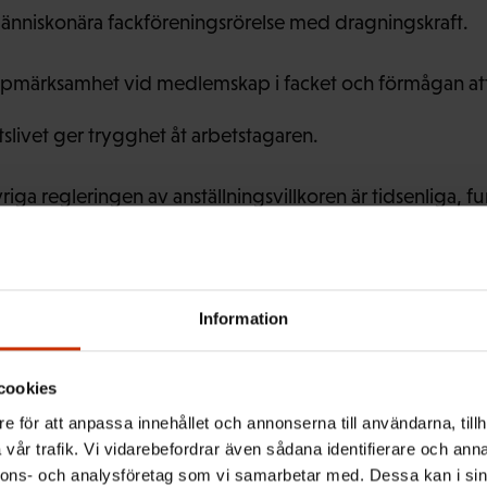
änniskonära fackföreningsrörelse med dragningskraft.
 uppmärksamhet vid medlemskap i facket och förmågan att
tslivet ger trygghet åt arbetstagaren.
iga regleringen av anställningsvillkoren är tidsenliga, 
as – gott arbete.
Information
siga jobb för medlemmarna i FFC:s förbund blir större.
cookies
dentliga skyddsnät och trygg förändring.
e för att anpassa innehållet och annonserna till användarna, tillh
vår trafik. Vi vidarebefordrar även sådana identifierare och anna
sättning, ett högklassigt socialskydd och trygghet för a
nnons- och analysföretag som vi samarbetar med. Dessa kan i sin
 olika slag.