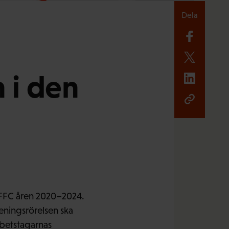
Dela
n i den
 FFC åren 2020–2024.
eningsrörelsen ska
rbetstagarnas