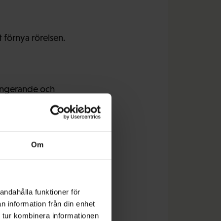
 förnya rörelsen.
fungerande och
Om
andahålla funktioner för
n information från din enhet
rbetstagarna när det
 tur kombinera informationen