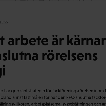
15:55
tt arbete är kärna
slutna rörelsens
i
ap har godkänt strategin för fackföreningsrörelsen inom
r bland annat fast målen för hur den FFC-anslutna fackför
llningsvillkoren, arbetsplatserna, sysselsättningen och a