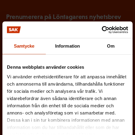
Prenumerera på Löntagarens nyhetsbrev
och håll koll på vad som händer i
arbetslivet
Via Löntagarens nyhetsbrev får du senaste nytt om
Samtycke
Information
Om
arbetslivet, arbetsmarknaden och arbetsmiljön
direkt i din e-post varannan vecka.
Denna webbplats använder cookies
Vi använder enhetsidentifierare för att anpassa innehållet
och annonserna till användarna, tillhandahålla funktioner
för sociala medier och analysera vår trafik. Vi
(
vidarebefordrar även sådana identifierare och annan
Förnamn
information från din enhet till de sociala medier och
O
annons- och analysföretag som vi samarbetar med.
b
Dessa kan i sin tur kombinera informationen med annan
(
Efternamn
information som du har tillhandahållit eller som de har
l
samlat in när du har använt deras tjänster.