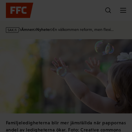
Hoppa
till
innehållet
s
Ämnen
Nyheter
En välkommen reform, men flexi…
a
k
·
f
i
Familjeledigheterna blir mer jämställda när pappornas
andel av ledigheterna ökar. Foto: Creative commons