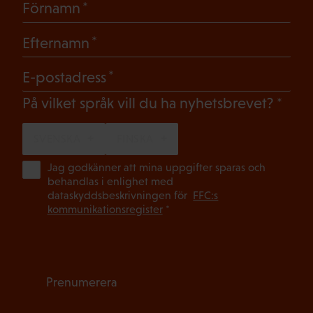
(Obligatoriskt)
Förnamn
(Obligatoriskt)
Efternamn
(Obligatoriskt)
E-postadress
(Oblig
På vilket språk vill du ha nyhetsbrevet?
SVENSKA
FINSKA
(Ob
Jag godkänner att mina uppgifter sparas och
behandlas i enlighet med
dataskyddsbeskrivningen för
FFC:s
kommunikationsregister
*
Prenumerera