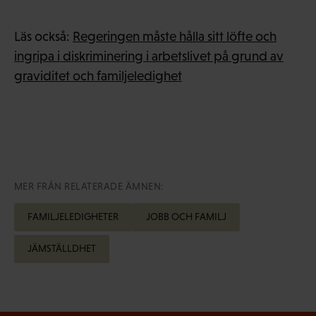
Läs också:
Regeringen måste hålla sitt löfte och
ingripa i diskriminering i arbetslivet på grund av
graviditet och familjeledighet
MER FRÅN RELATERADE ÄMNEN:
FAMILJELEDIGHETER
JOBB OCH FAMILJ
JÄMSTÄLLDHET