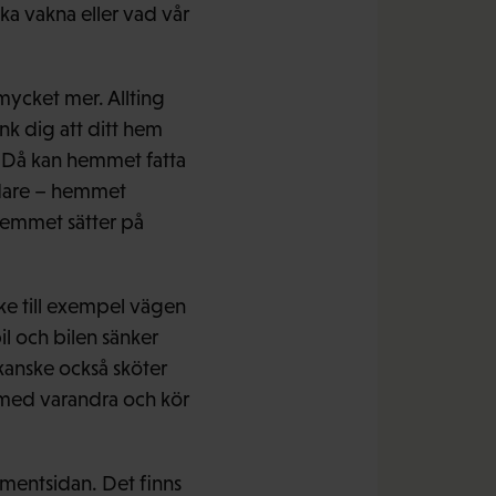
ka vakna eller vad vår
mycket mer. Allting
nk dig att ditt hem
. Då kan hemmet fatta
vidare – hemmet
hemmet sätter på
ske till exempel vägen
l och bilen sänker
kanske också sköter
r med varandra och kör
umentsidan. Det finns