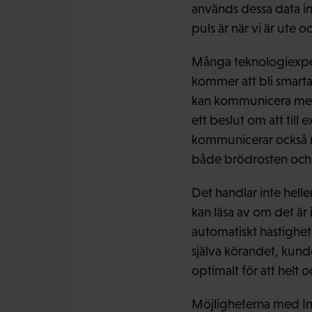
används dessa data int
puls är när vi är ute o
Många teknologiexpert
kommer att bli smartar
kan kommunicera med d
ett beslut om att till
kommunicerar också me
både brödrosten och
Det handlar inte hell
kan läsa av om det är
automatiskt hastighet
själva körandet, kund
optimalt för att helt o
Möjligheterna med Int