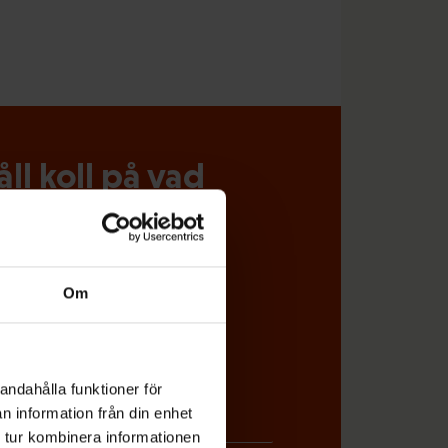
l koll på vad
miljön direkt i din e-post
Om
andahålla funktioner för
n information från din enhet
 tur kombinera informationen