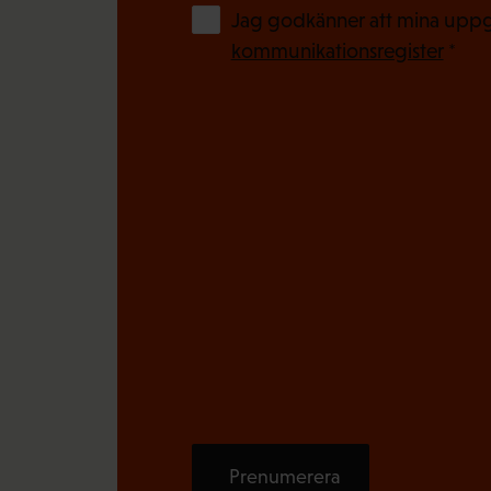
k
Jag godkänner att mina uppgi
t
kommunikationsregister
*
)
Prenumerera