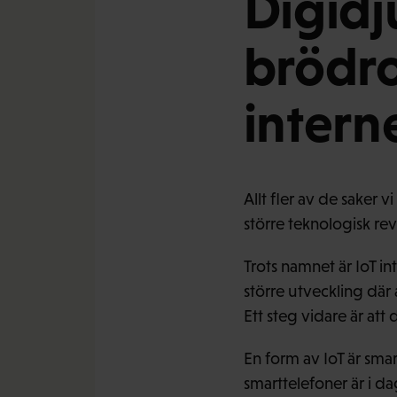
Digidj
brödro
intern
Allt fler av de saker v
större teknologisk revo
Trots namnet är IoT in
större utveckling där
Ett steg vidare är att
En form av IoT är sm
smarttelefoner är i d