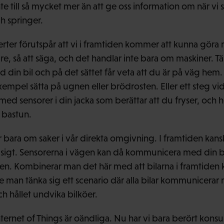
e till så mycket mer än att ge oss information om när vi s
ch springer.
er förutspår att vi i framtiden kommer att kunna göra 
e, så att säga, och det handlar inte bara om maskiner. Tä
in bil och på det sättet får veta att du är på väg hem
 exempel sätta på ugnen eller brödrosten. Eller ett steg 
d sensorer i din jacka som berättar att du fryser, och 
 bastun.
er bara om saker i vår direkta omgivning. I framtiden kan
 isigt. Sensorerna i vägen kan då kommunicera med din bi
en. Kombinerar man det här med att bilarna i framtiden 
e man tänka sig ett scenario där alla bilar kommunicera
ch hållet undvika bilköer.
ernet of Things är oändliga. Nu har vi bara berört kons