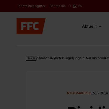
Secondary
Hoppa
Kontaktuppgifter
För media
FI
SV
EN
till
Main
innehållet
Aktuellt
s
Ämnen
Nyheter
Digidjungeln: När din brödro
a
k
·
f
i
16.12.2014
NYHETSARTIKEL