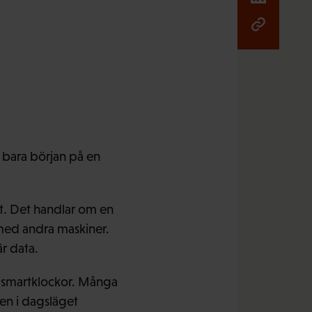
är bara början på en
det. Det handlar om en
 med andra maskiner.
r data.
l smartklockor. Många
en i dagsläget