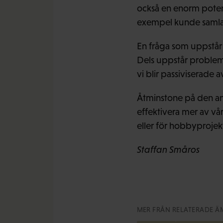
också en enorm potenti
exempel kunde samla i
En fråga som uppstår ä
Dels uppstår problem
vi blir passiviserade av
Åtminstone på den and
effektivera mer av vå
eller för hobbyprojekt 
Staffan Småros
MER FRÅN RELATERADE Ä