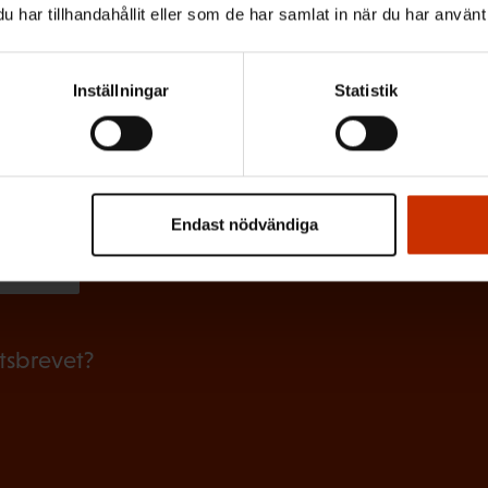
O
har tillhandahållit eller som de har samlat in när du har använt 
b
l
Inställningar
Statistik
i
g
skriver dig bäst?
a
RSKYDDSFULLMÄKTIG
JOBBAR INOM FACKET
AR
t
Endast nödvändiga
o
LIVET
r
i
etsbrevet?
s
k
t
)