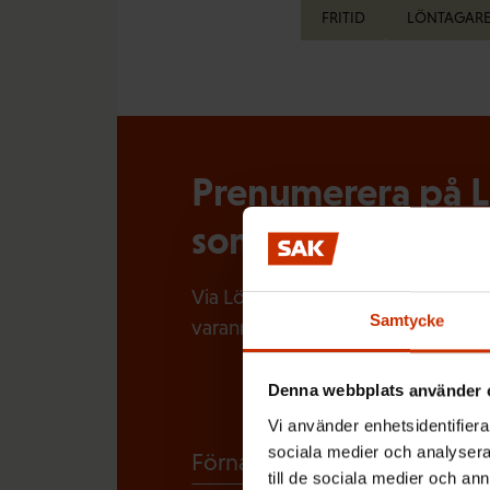
FRITID
LÖNTAGAR
Prenumerera på Lö
som händer i arbe
Via Löntagarens nyhetsbrev får du
Samtycke
varannan vecka.
Denna webbplats använder 
Vi använder enhetsidentifierar
sociala medier och analysera 
(
Förnamn
till de sociala medier och a