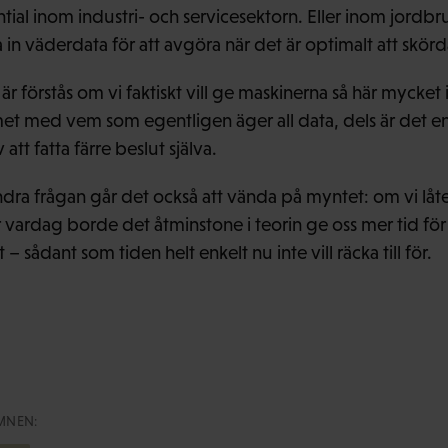
al inom industri- och servicesektorn. Eller inom jordbruk
n väderdata för att avgöra när det är optimalt att skörd
r förstås om vi faktiskt vill ge maskinerna så här mycket
et med vem som egentligen äger all data, dels är det e
 att fatta färre beslut själva.
ra frågan går det också att vända på myntet: om vi låt
r vardag borde det åtminstone i teorin ge oss mer tid för
– sådant som tiden helt enkelt nu inte vill räcka till för.
MNEN: