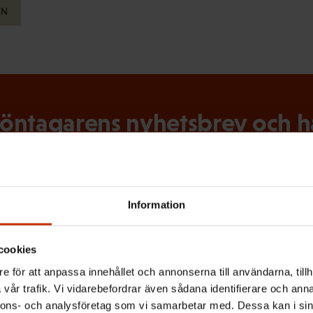
EN
ntagarens nyhetsbrev och hål
tslivet
 senaste nytt om arbetslivet, arbetsmarknaden och arbets
Information
cookies
e för att anpassa innehållet och annonserna till användarna, tillh
vår trafik. Vi vidarebefordrar även sådana identifierare och anna
(
Efternamn
nnons- och analysföretag som vi samarbetar med. Dessa kan i sin