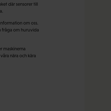
et där sensorer till
a.
 information om oss.
n fråga om huruvida
er maskinerna
 våra nära och kära