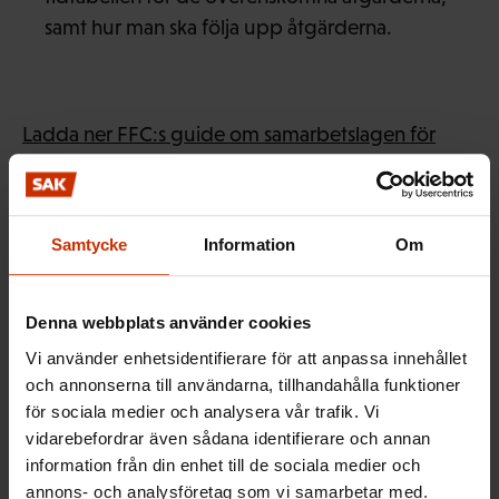
samt hur man ska följa upp åtgärderna.
Ladda ner FFC:s guide om samarbetslagen för
förtroendevalda på arbetsplatserna (på finska)
.
Samtycke
Information
Om
Se en inspelning från ett seminarium som FFC
ordnade om samarbetslagen och
Denna webbplats använder cookies
samarbetsombudsmannens roll (på finska)
.
Vi använder enhetsidentifierare för att anpassa innehållet
och annonserna till användarna, tillhandahålla funktioner
för sociala medier och analysera vår trafik. Vi
MER FRÅN RELATERADE ÄMNEN:
vidarebefordrar även sådana identifierare och annan
information från din enhet till de sociala medier och
FÖRTROENDEMÄN
SAMARBETE
annons- och analysföretag som vi samarbetar med.