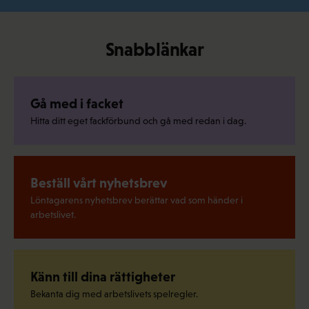
Snabblänkar
Gå med i facket
Hitta ditt eget fackförbund och gå med redan i dag.
Beställ vårt nyhetsbrev
Löntagarens nyhetsbrev berättar vad som händer i
arbetslivet.
Känn till dina rättigheter
Bekanta dig med arbetslivets spelregler.