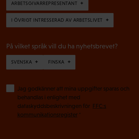
i
ARBETSGIVARREPRESENTANT
t
s
)
I ÖVRIGT INTRESSERAD AV ARBETSLIVET
k
t
)
På vilket språk vill du ha nyhetsbrevet?
SVENSKA
FINSKA
(
Jag godkänner att mina uppgifter sparas och
O
behandlas i enlighet med
b
dataskyddsbeskrivningen för
FFC:s
l
kommunikationsregister
*
i
g
a