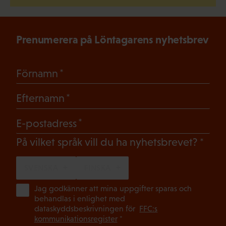
Prenumerera på Löntagarens nyhetsbrev
(Obligatoriskt)
Förnamn
(Obligatoriskt)
Efternamn
(Obligatoriskt)
E-postadress
(Oblig
På vilket språk vill du ha nyhetsbrevet?
SVENSKA
FINSKA
(Ob
Jag godkänner att mina uppgifter sparas och
behandlas i enlighet med
dataskyddsbeskrivningen för
FFC:s
kommunikationsregister
*