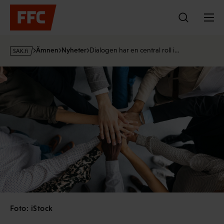
Hoppa
till
innehållet
s
Ämnen
Nyheter
Dialogen har en central roll i…
a
k
·
f
i
Foto: iStock