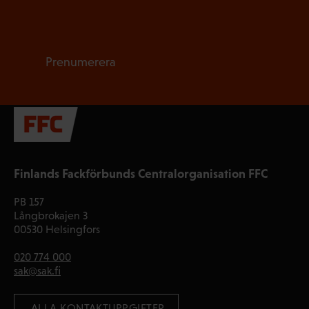
Prenumerera
Finlands Fackförbunds Centralorganisation FFC
PB 157
Långbrokajen 3
00530 Helsingfors
020 774 000
sak@sak.fi
 ALLA KONTAKTUPPGIFTER