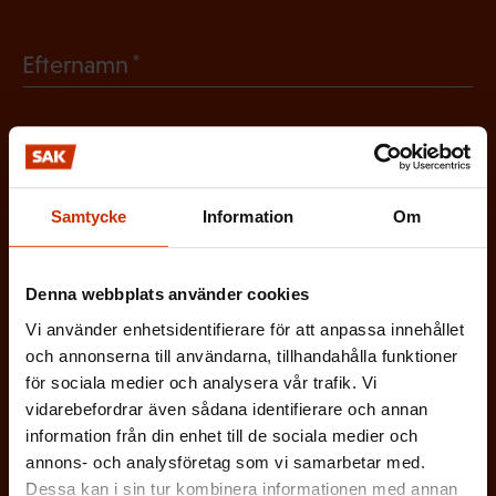
b
(
Efternamn
l
O
i
b
g
(
E-postadress
l
a
O
i
t
Samtycke
Information
Om
b
g
Vilken eller vilka av dessa beskriver dig
o
l
a
bäst?
r
Denna webbplats använder cookies
i
t
i
Vi använder enhetsidentifierare för att anpassa innehållet
g
FÖRTROENDEMAN
o
och annonserna till användarna, tillhandahålla funktioner
s
a
för sociala medier och analysera vår trafik. Vi
r
k
ARBETARSKYDDSFULLMÄKTIG
vidarebefordrar även sådana identifierare och annan
t
i
t
information från din enhet till de sociala medier och
o
s
annons- och analysföretag som vi samarbetar med.
JOBBAR INOM FACKET
)
r
Dessa kan i sin tur kombinera informationen med annan