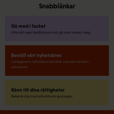
Snabblänkar
Gå med i facket
Hitta ditt eget fackförbund och gå med redan i dag.
Beställ vårt nyhetsbrev
Löntagarens nyhetsbrev berättar vad som händer i
arbetslivet.
Känn till dina rättigheter
Bekanta dig med arbetslivets spelregler.