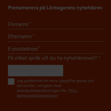
Prenumerera på Löntagarens nyhetsbrev
(Obligatoriskt)
Förnamn
(Obligatoriskt)
Efternamn
(Obligatoriskt)
E-postadress
(Oblig
På vilket språk vill du ha nyhetsbrevet?
SVENSKA
FINSKA
(Ob
Jag godkänner att mina uppgifter sparas och
behandlas i enlighet med
dataskyddsbeskrivningen för
FFC:s
kommunikationsregister
*