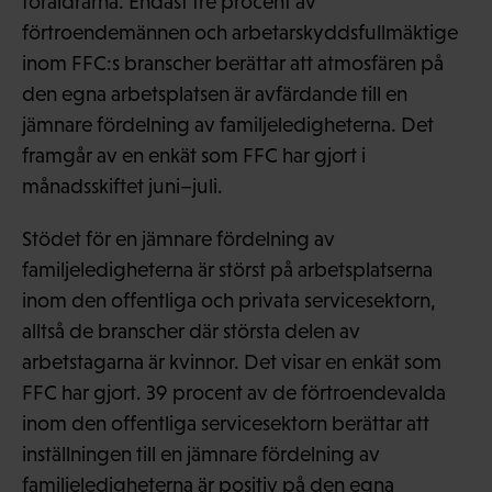
föräldrarna. Endast tre procent av
förtroendemännen och arbetarskyddsfullmäktige
inom FFC:s branscher berättar att atmosfären på
den egna arbetsplatsen är avfärdande till en
jämnare fördelning av familjeledigheterna. Det
framgår av en enkät som FFC har gjort i
månadsskiftet juni–juli.
Stödet för en jämnare fördelning av
familjeledigheterna är störst på arbetsplatserna
inom den offentliga och privata servicesektorn,
alltså de branscher där största delen av
arbetstagarna är kvinnor. Det visar en enkät som
FFC har gjort. 39 procent av de förtroendevalda
inom den offentliga servicesektorn berättar att
inställningen till en jämnare fördelning av
familjeledigheterna är positiv på den egna