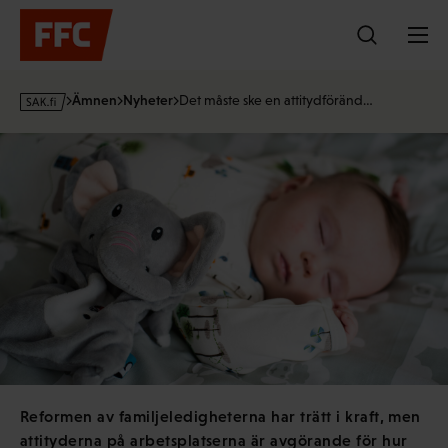
Hoppa
till
innehållet
s
Ämnen
Nyheter
Det måste ske en attitydföränd…
a
k
·
f
i
Reformen av familjeledigheterna har trätt i kraft, men
attityderna på arbetsplatserna är avgörande för hur