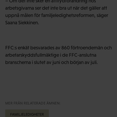
– Om det inte sker en attitydförändring hos
arbetsgivarna ser det inte bra ut när det gäller att
uppnå målen för familjeledighetsreformen, säger
Saana Siekkinen.
FFC:s enkät besvarades av 860 förtroendemän och
arbetarskyddsfullmäktige i de FFC-anslutna
branscherna i slutet av juni och början av juli.
MER FRÅN RELATERADE ÄMNEN:
FAMILJELEDIGHETER