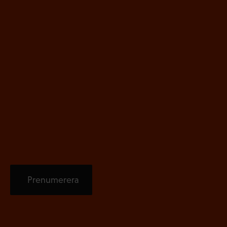
g
a
t
o
r
i
s
k
t
)
Prenumerera