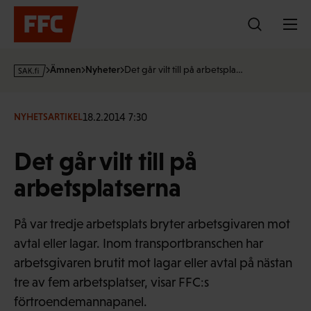
Hoppa
till
innehållet
s
Ämnen
Nyheter
Det går vilt till på arbetspla…
a
k
·
18.2.2014 7:30
NYHETSARTIKEL
f
i
Det går vilt till på
arbetsplatserna
På var tredje arbetsplats bryter arbetsgivaren mot
avtal eller lagar. Inom transportbranschen har
arbetsgivaren brutit mot lagar eller avtal på nästan
tre av fem arbetsplatser, visar FFC:s
förtroendemannapanel.