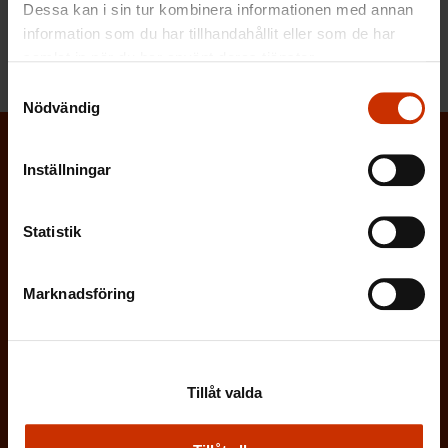
Dessa kan i sin tur kombinera informationen med annan
LÖNTAGAREN
information som du har tillhandahållit eller som de har
samlat in när du har använt deras tjänster.
Samtyckesval
Nödvändig
Prenumerera på Löntagarens nyhetsbrev
Inställningar
och håll koll på vad som händer i
arbetslivet
Statistik
Via Löntagarens nyhetsbrev får du senaste nytt om
Marknadsföring
arbetslivet, arbetsmarknaden och arbetsmiljön
direkt i din e-post varannan vecka.
Tillåt valda
(