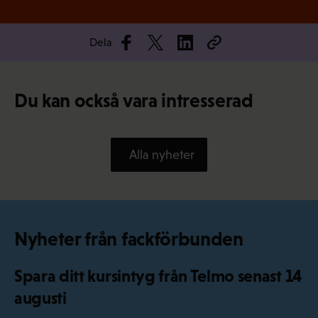
Dela
Du kan också vara intresserad
Alla nyheter
Nyheter från fackförbunden
Spara ditt kursintyg från Telmo senast 14
augusti