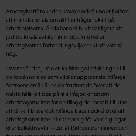
Arbetsgivarförbunden krävde också under fjolåret
att man ska avtala om allt fler frågor lokalt på
arbetsplatserna. Ändå har det blivit vanligare att
just de lokala avtalen inte följs. Inte heller
arbetsgivarnas förhandlingsvilja ser ut att vara så
hög.
I svaren är det just den kallsinniga inställningen till
de lokala avtalen som väcker uppseende. Många
förtroendemän är också frustrerade över att de
måste hålla ett öga på alla frågor, eftersom
arbetstagarna inte får de tillägg de har rätt till utan
att särskilt kräva det. Många klagar också över att
arbetsgivaren inte intresserar sig för vare sig lagar
eller kollektivavtal – det är förtroendemännen och