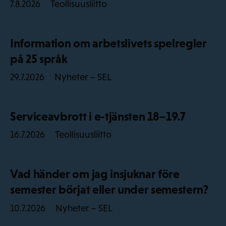
Teollisuusliitto
7.8.2026
Information om arbetslivets spelregler
på 25 språk
Nyheter – SEL
29.7.2026
Serviceavbrott i e-tjänsten 18–19.7
Teollisuusliitto
16.7.2026
Vad händer om jag insjuknar före
semester börjat eller under semestern?
Nyheter – SEL
10.7.2026