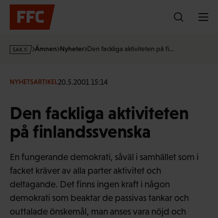
Hoppa
till
innehållet
s
Ämnen
Nyheter
Den fackliga aktiviteten på fi…
a
k
·
20.5.2001 15:14
NYHETSARTIKEL
f
i
Den fackliga aktiviteten
på finlandssvenska
En fungerande demokrati, såväl i samhället som i
facket kräver av alla parter aktivitet och
deltagande. Det finns ingen kraft i någon
demokrati som beaktar de passivas tankar och
outtalade önskemål, man anses vara nöjd och