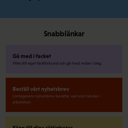
Snabblänkar
Gå med i facket
Hitta ditt eget fackförbund och gå med redan i dag.
Beställ vårt nyhetsbrev
Löntagarens nyhetsbrev berättar vad som händer i
arbetslivet.
Känn till dina rättigheter