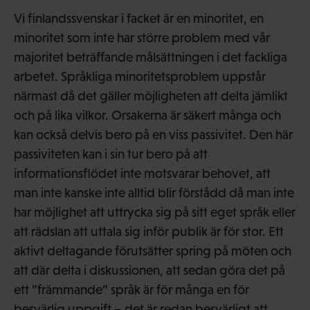
Vi finlandssvenskar i facket är en minoritet, en
minoritet som inte har större problem med vår
majoritet beträffande målsättningen i det fackliga
arbetet. Språkliga minoritetsproblem uppstår
närmast då det gäller möjligheten att delta jämlikt
och på lika vilkor. Orsakerna är säkert många och
kan också delvis bero på en viss passivitet. Den här
passiviteten kan i sin tur bero på att
informationsflödet inte motsvarar behovet, att
man inte kanske inte alltid blir förstådd då man inte
har möjlighet att uttrycka sig på sitt eget språk eller
att rädslan att uttala sig inför publik är för stor. Ett
aktivt deltagande förutsätter spring på möten och
att där delta i diskussionen, att sedan göra det på
ett ”främmande” språk är för många en för
besvärlig uppgift – det är redan besvärligt att