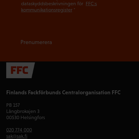
dataskyddsbeskrivningen för
FFC:s
kommunikationsregister
*
Prenumerera
Finlands Fackförbunds Centralorganisation FFC
PB 157
Långbrokajen 3
00530 Helsingfors
020 774 000
sak@sak.fi