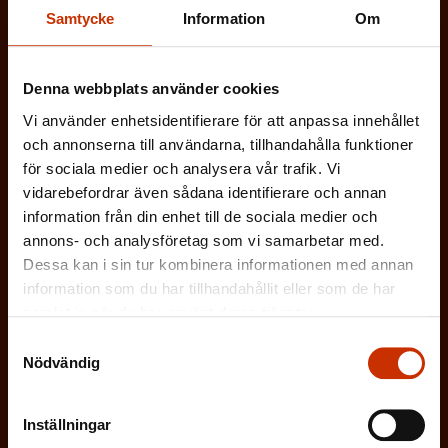
k
ARBETARSKYDDSFULLMÄKTIG
t
Samtycke
Information
Om
i
t
o
s
JOBBAR INOM FACKET
)
r
Denna webbplats använder cookies
k
i
ARBETSGIVARREPRESENTANT
Vi använder enhetsidentifierare för att anpassa innehållet
t
och annonserna till användarna, tillhandahålla funktioner
s
)
för sociala medier och analysera vår trafik. Vi
I ÖVRIGT INTRESSERAD AV ARBETSLIVET
k
vidarebefordrar även sådana identifierare och annan
t
information från din enhet till de sociala medier och
annons- och analysföretag som vi samarbetar med.
)
På vilket språk vill du ha nyhetsbrevet?
Dessa kan i sin tur kombinera informationen med annan
information som du har tillhandahållit eller som de har
SVENSKA
FINSKA
samlat in när du har använt deras tjänster.
Samtyckesval
Nödvändig
(
Jag godkänner att mina uppgifter sparas och
O
behandlas i enlighet med
Inställningar
b