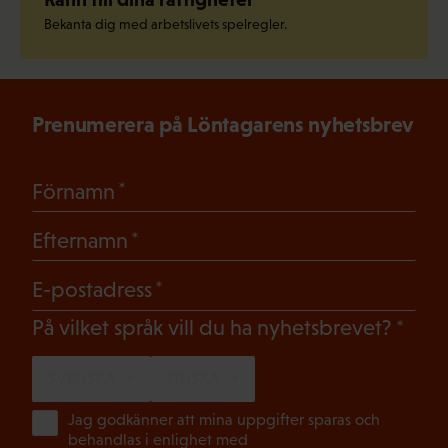
Bekanta dig med arbetslivets spelregler.
Prenumerera på Löntagarens nyhetsbrev
(Obligatoriskt)
Förnamn
(Obligatoriskt)
Efternamn
(Obligatoriskt)
E-postadress
(Oblig
På vilket språk vill du ha nyhetsbrevet?
SVENSKA
FINSKA
(Ob
Jag godkänner att mina uppgifter sparas och
behandlas i enlighet med