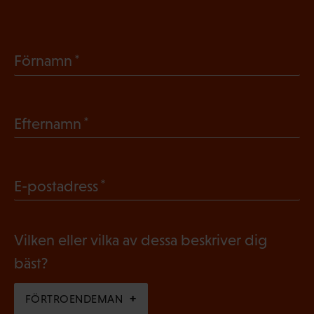
(
Förnamn
O
b
(
Efternamn
l
O
i
b
g
(
E-postadress
l
a
O
i
t
b
g
Vilken eller vilka av dessa beskriver dig
o
l
a
bäst?
r
i
t
i
g
FÖRTROENDEMAN
o
s