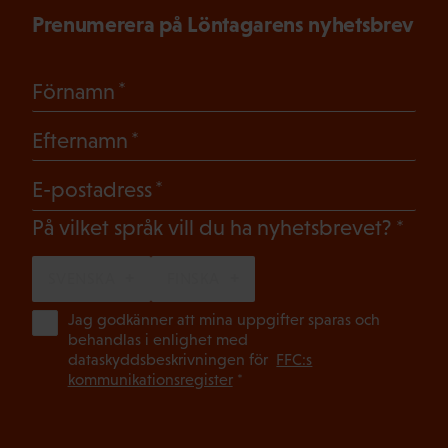
Prenumerera på Löntagarens nyhetsbrev
(Obligatoriskt)
Förnamn
(Obligatoriskt)
Efternamn
(Obligatoriskt)
E-postadress
(Oblig
På vilket språk vill du ha nyhetsbrevet?
SVENSKA
FINSKA
(Ob
Jag godkänner att mina uppgifter sparas och
behandlas i enlighet med
dataskyddsbeskrivningen för
FFC:s
kommunikationsregister
*