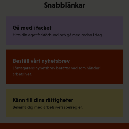
Snabblänkar
Gå med i facket
Hitta ditt eget fackförbund och gå med redan i dag.
Beställ vårt nyhetsbrev
Löntagarens nyhetsbrev berättar vad som händer i
arbetslivet.
Känn till dina rättigheter
Bekanta dig med arbetslivets spelregler.