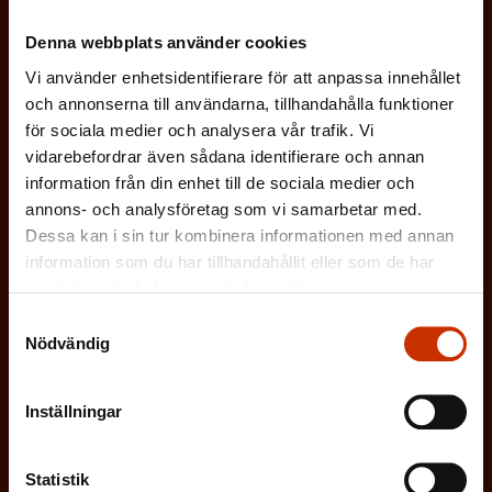
b
dataskyddsbeskrivningen för
FFC:s
Denna webbplats använder cookies
l
kommunikationsregister
*
Vi använder enhetsidentifierare för att anpassa innehållet
i
och annonserna till användarna, tillhandahålla funktioner
g
för sociala medier och analysera vår trafik. Vi
a
vidarebefordrar även sådana identifierare och annan
t
information från din enhet till de sociala medier och
o
annons- och analysföretag som vi samarbetar med.
r
Dessa kan i sin tur kombinera informationen med annan
i
information som du har tillhandahållit eller som de har
s
samlat in när du har använt deras tjänster.
k
Samtyckesval
Nödvändig
t
)
Inställningar
Statistik
Prenumerera