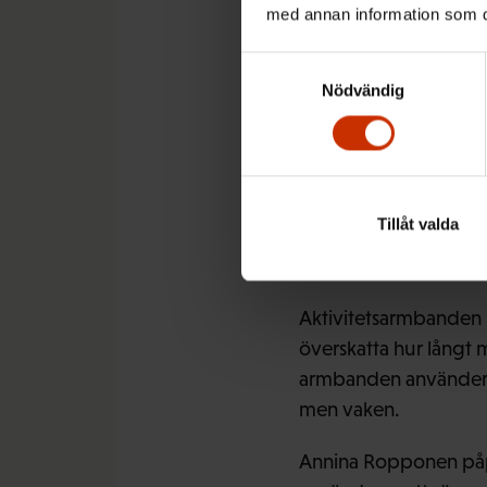
med annan information som du 
rutiner.
Samtyckesval
– Man kan jämföra hur 
Nödvändig
stadstrafik kan en ti
motion under arbetsre
Det går bra att bokfö
mobilapplikationer oc
Tillåt valda
– Det kan löna sig at
Aktivitetsarmbanden 
överskatta hur långt
armbanden använder si
men vaken.
Annina Ropponen påpe