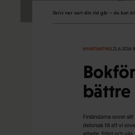
Skriv ner vart din tid går – du kan b
21.6.2016 
NYHETSARTIKEL
Bokför
bättre
Finländarna sover allt
delorsak till att vi s
arbete, fritid och vila.