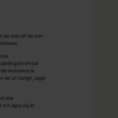
igt ser man att de som
tionerar.
töva
ärtill göra ett par
rde motionera är
 ser ut i övrigt, säger
d sina
t och ägna sig åt