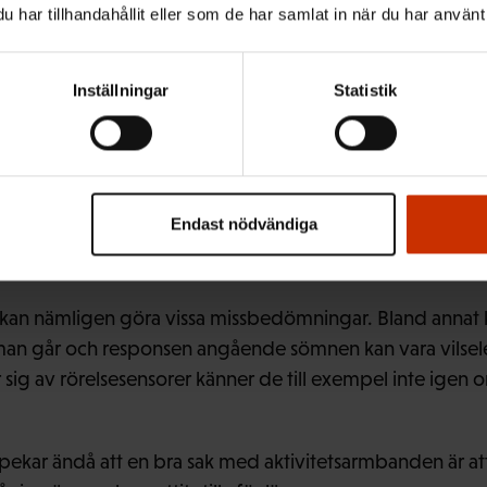
har tillhandahållit eller som de har samlat in när du har använt 
länge det tar att ta sig till jobbet med bil, buss och cyk
Inställningar
Statistik
okilometerssträcka gå lika snabbt med cykel som med bil
sorna kan man göra annat på fritiden, säger hon.
ra sin tidsanvändning på ett rutigt papper, men numera 
h tekniska hjälpmedel som aktivitetsarmband eller smart
Endast nödvändiga
t diskutera resultaten med någon expert, till exempel vi
kan nämligen göra vissa missbedömningar. Bland anna
 man går och responsen angående sömnen kan vara vilse
g av rörelsesensorer känner de till exempel inte igen o
kar ändå att en bra sak med aktivitetsarmbanden är a