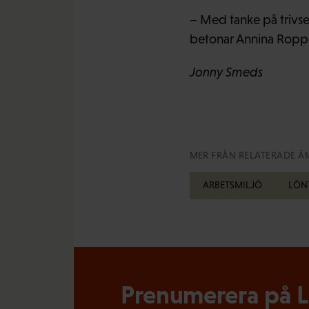
– Med tanke på trivsel
betonar Annina Ropp
Jonny Smeds
MER FRÅN RELATERADE Ä
ARBETSMILJÖ
LÖN
Prenumerera på Lö