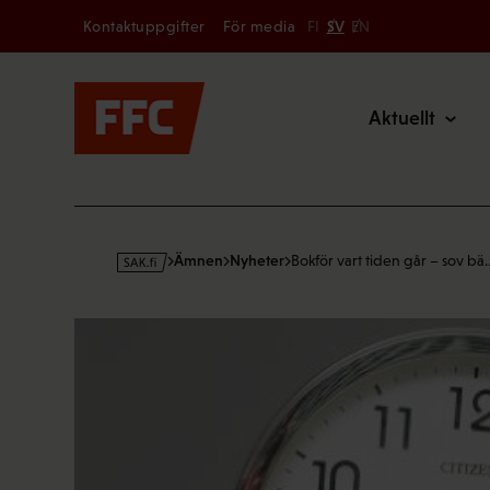
Secondary
Hoppa
Kontaktuppgifter
För media
FI
SV
EN
till
Main
innehållet
Aktuellt
s
Ämnen
Nyheter
Bokför vart tiden går – sov bä
a
k
·
f
i