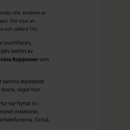
ionde ofta. Andelen av
let. Det visar en
sa och välfärd THL.
 snuttifierats,
jälv berörs av
nina Ropponen
som
 har samma skyddsnät
t borta, säger hon.
 har flyttat in i
monet melatonin.
rttelefonerna. Också