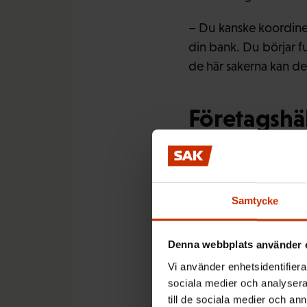
– Du kanske koordiner
din bank. Du börjar f
de här sakerna kan de
Företagshä
Bättre tidshantering
rutiner, hälsosamma l
Samtycke
– Det kan vara bra att
sin tidsanvändning i 
Denna webbplats använder 
vad man gör på fritid
Vi använder enhetsidentifierar
Annina Ropponen konst
sociala medier och analysera 
överraskade när de in
till de sociala medier och a