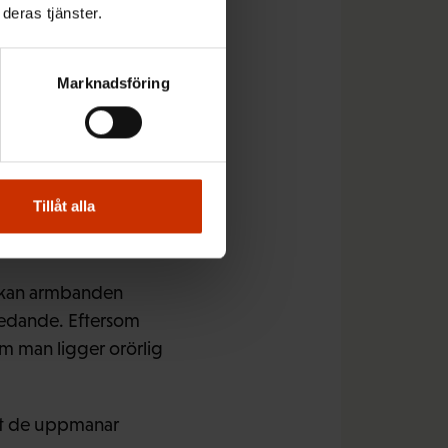
deras tjänster.
el. Åtminstone i
Marknadsföring
. Och om man får
finns också
klockor.
Tillåt alla
d företagshälsovården.
t kan armbanden
ledande. Eftersom
m man ligger orörlig
tt de uppmanar