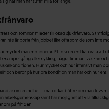
sig när man har suttit stilla för länge.
kfrånvaro
stress och sömnbrist leder till ökad sjukfrånvaro. Samtid
r inte är borta från jobbet lika ofta som de som inte mo
 hur mycket man motionerar. Ett bra recept kan vara att u
ll exempel gång eller cykling, några timmar i veckan och d
muskelkonditionen. Hur mycket och hur intensivt man bo
llt och beror på hur bra kondition man har och hur ens liv
handlar om en helhet – man orkar bättre om man trivs me
n arbetsgemenskap samt har möjlighet att vila tillräcklig
r om på fritiden.