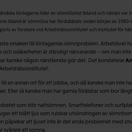
ländska löntagarna lider av sömnlöshet ibland och nästan var t
ne ibland är sömnlösa har fördubblats sedan början av 1980-ta
rts av forskare vid Arbetshälsoinstitutet och Institutet för häl
ste orsaken till löntagarnas sömnproblem. Arbetslivet har
 och osäkerheten är ständigt närvarande – om man inte s
An
ar kanske någon närstående gör det. Det konstaterar
 Arbetshälsoinstitutet.
 till en annan ort för att jobba, och då kanske man inte
er. Eller så kanske man har gamla föräldrar som bor lång
rbetet som stör nattsömnen. Smarttelefoner och surfplattor
er ett blått ljus som rubbar utsöndringen av sömnhor
påpekar att ljuset inte är det enda problemet med sma
ar svårare att somna.