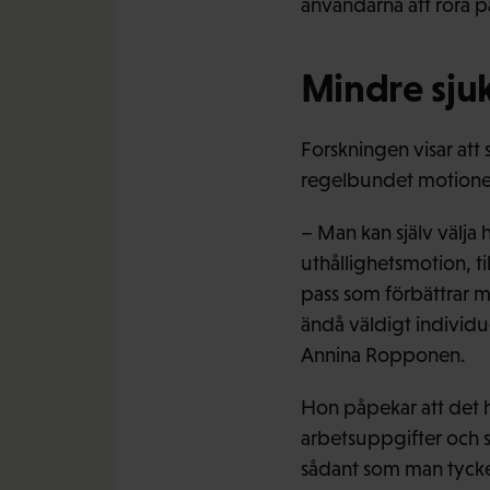
användarna att röra på 
Mindre sju
Forskningen visar att 
regelbundet motionera
– Man kan själv välja
uthållighetsmotion, ti
pass som förbättrar 
ändå väldigt individue
Annina Ropponen.
Hon påpekar att det 
arbetsuppgifter och si
sådant som man tycke