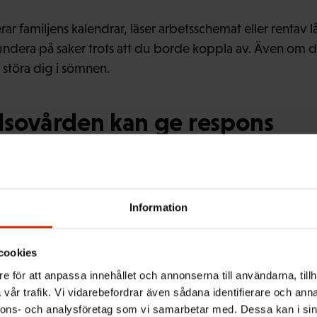
ar familjens kalendrar, läser arbetsschemat eller rentav
undera på saker trots att du borde koppla av. Även om du
 störa dig i sömnen.
lsovården kan ge respons
 ger också bättre sömn, betonar Annina Ropponen. Det h
evnadsvanor och meningsfulla fritidssysselsättningar.
Information
 bilda sig en uppfattning om vart tiden går. Ett enkelt sät
två–tre veckor: man skriver upp arbetstiderna parallellt
cookies
en, när man rör på sig och hur mycket man sover.
e för att anpassa innehållet och annonserna till användarna, tillh
aterar att många som tror att de har koll på sin tidsanv
vår trafik. Vi vidarebefordrar även sådana identifierare och anna
ser vart tiden egentligen går. Och då kanske de väljer at
nnons- och analysföretag som vi samarbetar med. Dessa kan i sin