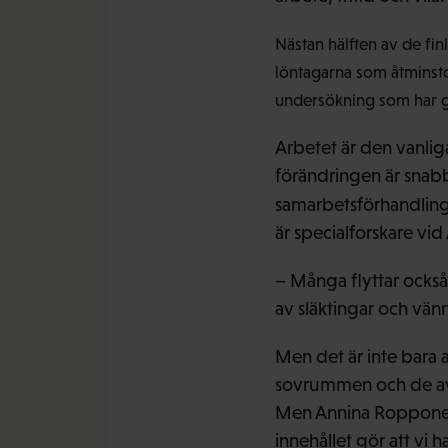
Nästan hälften av de fin
löntagarna som åtminsto
undersökning som har gjo
Arbetet är den vanliga
förändringen är snabb
samarbetsförhandling
är specialforskare vid
– Många flyttar också
av släktingar och vänn
Men det är inte bara a
sovrummen och de avg
Men Annina Ropponen 
innehållet gör att vi h