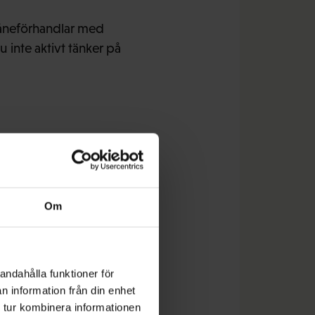
 låneförhandlar med
 inte aktivt tänker på
andlar om bland annat
Om
t är att föra bok över
 med information om
andahålla funktioner för
ändning blir
n information från din enhet
t lägga om sina
 tur kombinera informationen