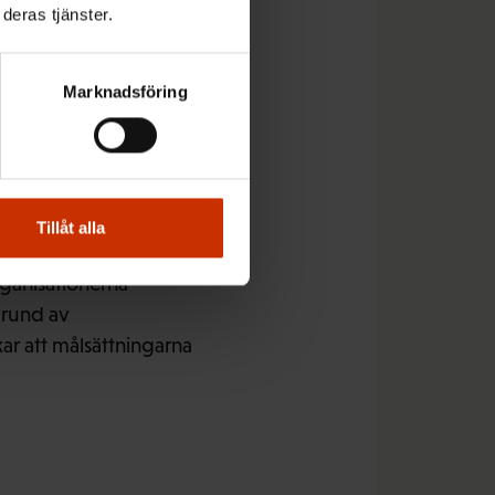
etstillfällen.
deras tjänster.
Marknadsföring
 granskat
på de goda
Tillåt alla
rganisationerna
grund av
ar att målsättningarna