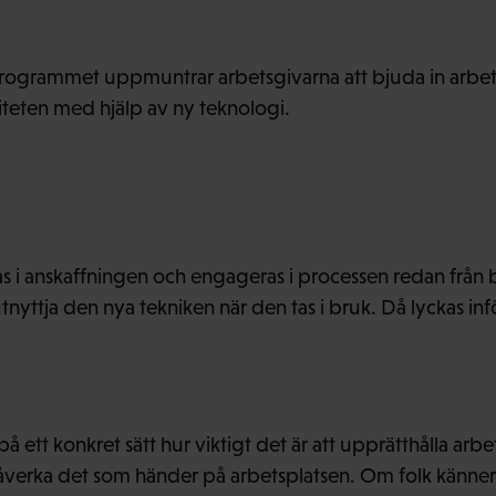
ogrammet uppmuntrar arbetsgivarna att bjuda in arbetsta
viteten med hjälp av ny teknologi.
as i anskaffningen och engageras i processen redan från b
 utnyttja den nya tekniken när den tas i bruk. Då lyckas in
 på ett konkret sätt hur viktigt det är att upprätthålla a
åverka det som händer på arbetsplatsen. Om folk känner 