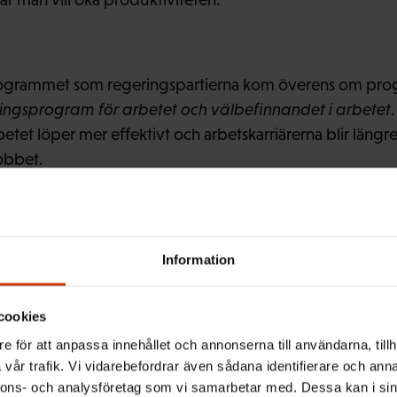
programmet som regeringspartierna kom överens om pr
ingsprogram för arbetet och välbefinnandet i arbetet
etet löper mer effektivt och arbetskarriärerna blir längr
jobbet.
åstadkomma saker, och att arbetet ska vara bra för den s
Information
la
som är utvecklingschef på FFC och den som represente
 i programmet.
cookies
e för att anpassa innehållet och annonserna till användarna, tillh
vår trafik. Vi vidarebefordrar även sådana identifierare och anna
 att öka produktiviteten, eftersom det gör det möjligt at
nnons- och analysföretag som vi samarbetar med. Dessa kan i sin