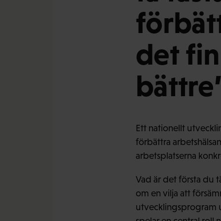
förbätt
det fin
bättre
Ett nationellt utveck
förbättra arbetshäls
arbetsplatserna konkr
Vad är det första du 
om en vilja att försämr
utvecklingsprogram u
spelar en central roll 