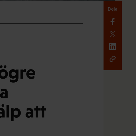
Dela
högre
ka
älp att