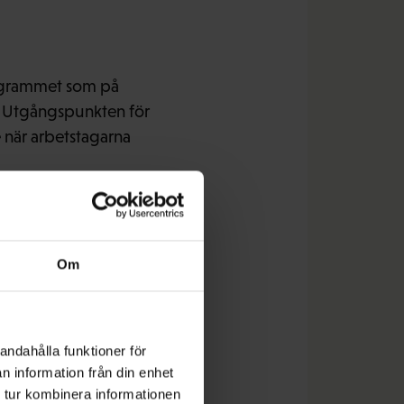
ogrammet som på
. Utgångspunkten för
e när arbetstagarna
om utför det,
Om
rar Finlands största
andahålla funktioner för
n information från din enhet
t höja lönerna. Ökad
 tur kombinera informationen