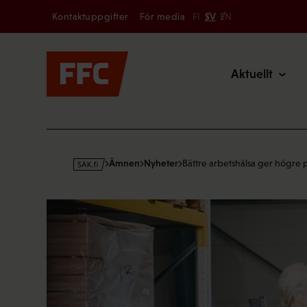
Secondary
Hoppa
Kontaktuppgifter
För media
FI
SV
EN
till
Main
innehållet
Aktuellt
s
Ämnen
Nyheter
Bättre arbetshälsa ger högre
a
k
·
f
i