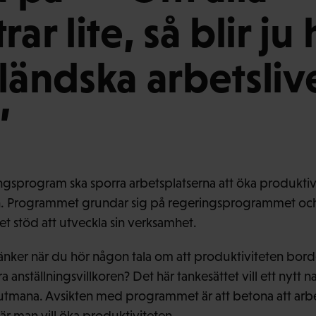
rar lite, så blir ju
ländska arbetslive
”
lingsprogram ska sporra arbetsplatserna att öka produkti
an. Programmet grundar sig på regeringsprogrammet och
et stöd att utveckla sin verksamhet.
tänker när du hör någon tala om att produktiviteten bord
a anställningsvillkoren? Det här tankesättet vill ett nytt na
tmana. Avsikten med programmet är att betona att arb
när man vill öka produktiviteten.