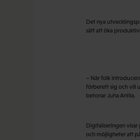
Det nya utvecklingspr
sätt att öka produkti
– När folk introducer
förberett sig och vill
betonar Juha Antila.
Digitaliseringen visar
och möjligheter att p