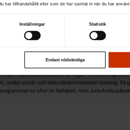
stärkt konkurrenskraft, vilket i sin tur kan leda till fler arb
har tillhandahållit eller som de har samlat in när du har använt 
Inställningar
Statistik
dan 1990-talet genomfört nationella program där man har
tt arbetshälsoperspektiv. Det nya programmet bygger 
idigare program och försöker ta lärdom av stötestenarna.
Endast nödvändiga
på trepartsbasis, alltså av löntagar- och arbetsgivaro
n, under social- och hälsovårdsministeriets ledning. På 
programmet nu efter sin tidtabell, men Juha Antila påpek
.