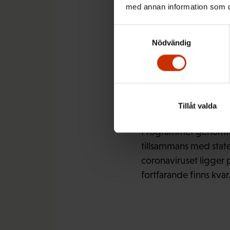
produktivitet ger också 
med annan information som du 
Samtyckesval
Nödvändig
I Finland har man se
produktiviteten ur e
erfarenheterna från t
Tillåt valda
Programmet genomförs 
tillsammans med state
coronaviruset ligger 
fortfarande finns kvar