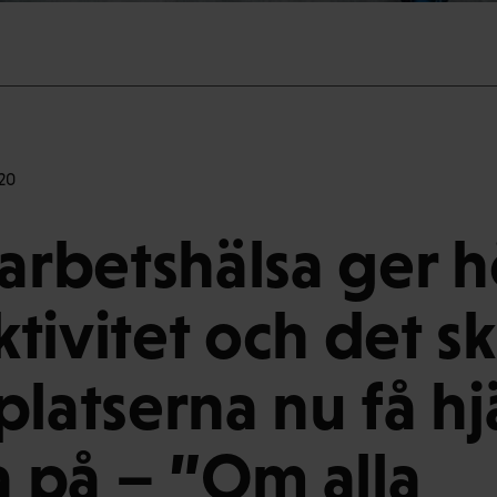
20
 arbetshälsa ger 
tivitet och det s
platserna nu få hj
ta på – ”Om alla