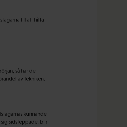
garna till att hitta
örjan, så har de
förandet av tekniken,
rbetstagarnas kunnande
sig sidsteppade, blir