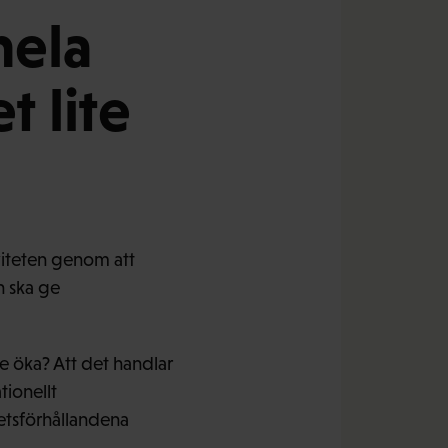
 hela
t lite
viteten genom att
 ska ge
e öka? Att det handlar
tionellt
etsförhållandena