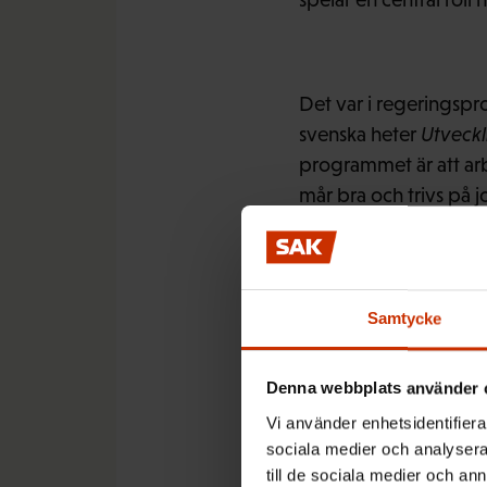
Det var i regerings
svenska heter
Utveckl
programmet är att arb
mår bra och trivs på 
– Det handlar om att 
Samtycke
Juha Anti
konstaterar
löntagarorganisation
Denna webbplats använder 
Vi använder enhetsidentifierar
sociala medier och analysera 
För FFC är det viktigt
till de sociala medier och a