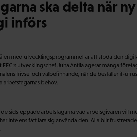
garna ska delta när ny
i införs
målen med utvecklingsprogrammet är att stöda den digit
t FFC:s utvecklingschef Juha Antila agerar många företag
nalens trivsel och välbefinnande, när de beställer it-ut
gga arbetstagarnas behov.
inte de sidsteppade arbetstagarna vad arbetsgivaren vill 
ar inte ens fått lära sig använda den. Alla blir frustrera
.