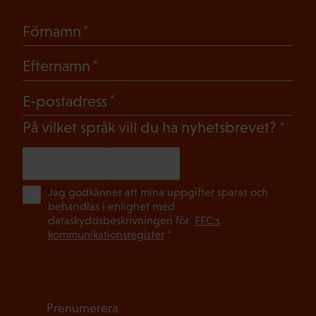
(Obligatoriskt)
Förnamn
(Obligatoriskt)
Efternamn
(Obligatoriskt)
E-postadress
(Oblig
På vilket språk vill du ha nyhetsbrevet?
SVENSKA
FINSKA
(Ob
Jag godkänner att mina uppgifter sparas och
behandlas i enlighet med
dataskyddsbeskrivningen för
FFC:s
kommunikationsregister
*
Prenumerera