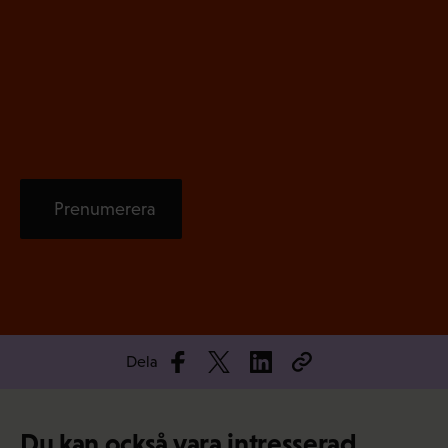
i
s
k
t
)
Prenumerera
Dela
Du kan också vara intresserad