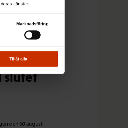
deras tjänster.
ångt om samma ämnen
Marknadsföring
ch arbetstiden.
Tillåt alla
 slutet
gen den 30 augusti.