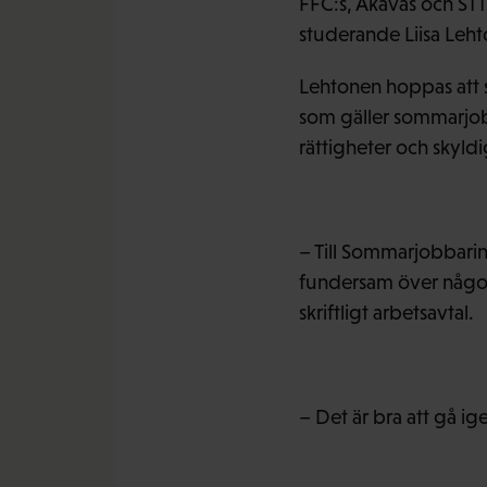
FFC:s, Akavas och ST
studerande Liisa Leh
Lehtonen hoppas att 
som gäller sommarjob
rättigheter och skyld
– Till Sommarjobbarin
fundersam över något 
skriftligt arbetsavtal.
– Det är bra att gå ig