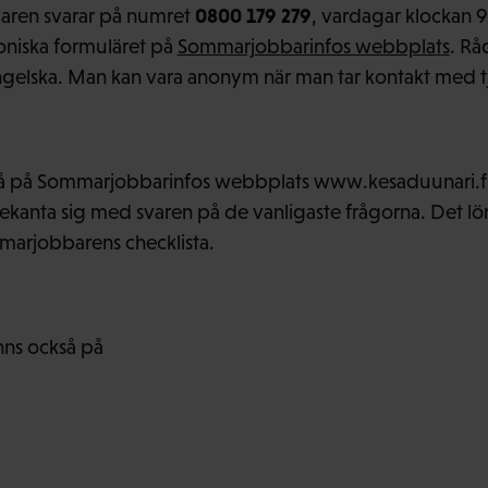
0800 179 279
ren svarar på numret
, vardagar klockan 
roniska formuläret på
Sommarjobbarinfos webbplats
. Rå
ngelska. Man kan vara anonym när man tar kontakt med t
t få på Sommarjobbarinfos webbplats www.kesaduunari.f
ekanta sig med svaren på de vanligaste frågorna. Det lön
arjobbarens checklista.
ns också på