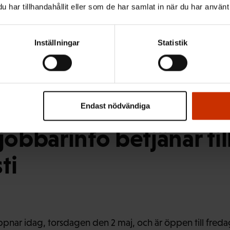
har tillhandahållit eller som de har samlat in när du har använt 
har förändrats med åren, så handlar frågorna ganska l
Inställningar
Statistik
r verkar det komma många frågor om framför allt lönen o
akt med frågor om prövotiden.
Endast nödvändiga
bbarinfo betjänar till
ti
nar idag, torsdagen den 2 maj, och är öppen till freda