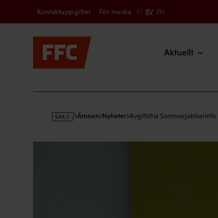
Secondary
Hoppa
Kontaktuppgifter
För media
FI
SV
EN
till
Main
innehållet
Aktuellt
s
Ämnen
Nyheter
Avgiftsfria Sommarjobbarinfo
a
k
·
f
i