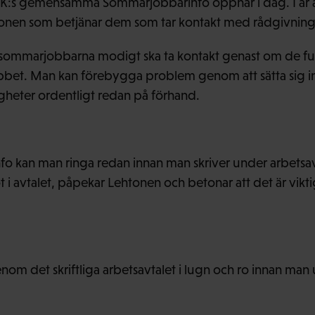
TK:s gemensamma Sommarjobbarinfo öppnar i dag. I år är
tonen som betjänar dem som tar kontakt med rådgivning
sommarjobbarna modigt ska ta kontakt genast om de fu
bet. Man kan förebygga problem genom att sätta sig in
igheter ordentligt redan på förhand.
fo kan man ringa redan innan man skriver under arbetsa
i avtalet, påpekar Lehtonen och betonar att det är vikti
enom det skriftliga arbetsavtalet i lugn och ro innan man