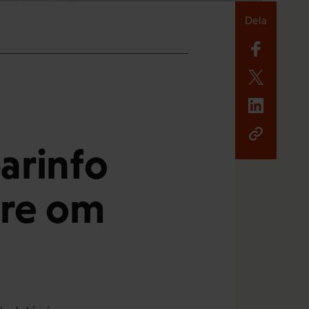
Dela
arinfo
are om