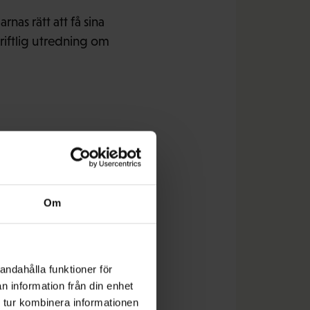
as rätt att få sina
skriftlig utredning om
lkor
Om
unga sommarjobbare.
andahålla funktioner för
ar på sina frågor. Alla
n information från din enhet
p.
 tur kombinera informationen