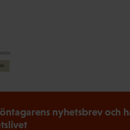
MNEN:
GA
ntagarens nyhetsbrev och hål
tslivet