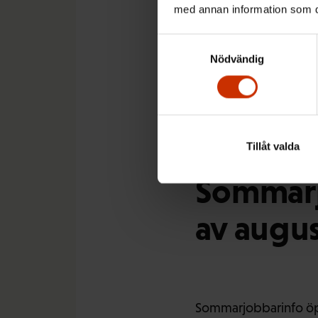
med annan information som du 
Samtyckesval
Även om arbetslivet 
Nödvändig
som tidigare. Varje å
Många tar också kont
Tillåt valda
Sommarjo
av augus
Sommarjobbarinfo öpp