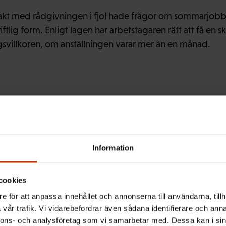
t med rådgivningen i fjol hade frågor om sommarjobbarn
kriftlig form. Enligt lagen har arbetstagaren rätt att få en 
ngsvillkoren, om anställningen varar mer än en månad.
ng om anställningsvil
fortfarande
Information
cookies
de gången som avgiftsfria Sommarjobbarinfo betjänar 
e för att anpassa innehållet och annonserna till användarna, tillh
sentals unga samt deras föräldrar och arbetsgivare att få sv
vår trafik. Vi vidarebefordrar även sådana identifierare och anna
identiellt, så man behöver inte vara rädd att be om hjäl
nnons- och analysföretag som vi samarbetar med. Dessa kan i sin