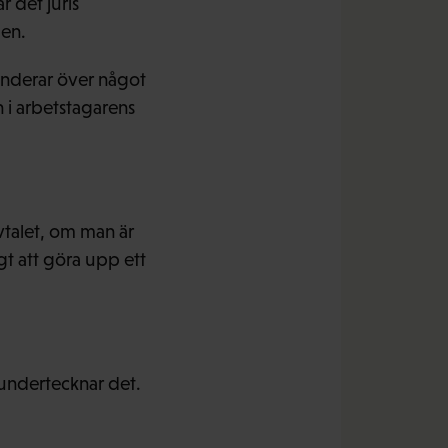
 det juris
en.
nderar över något
 i arbetstagarens
vtalet, om man är
gt att göra upp ett
 undertecknar det.