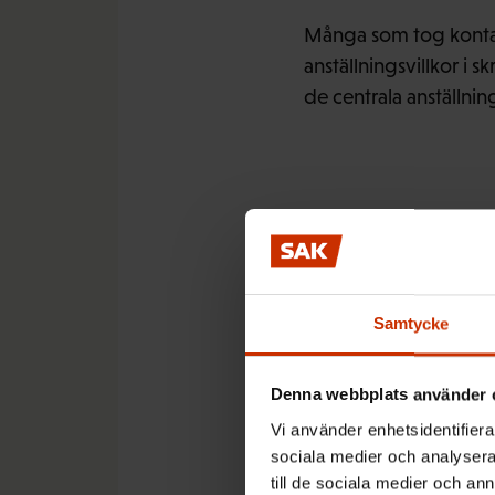
Många som tog kontak
anställningsvillkor i s
de centrala anställni
Rådgivni
behövs 
Samtycke
Denna webbplats använder 
Det är redan femton
Vi använder enhetsidentifierar
Tjänsten har hjälpt tu
sociala medier och analysera 
frågor behandlas konf
till de sociala medier och a