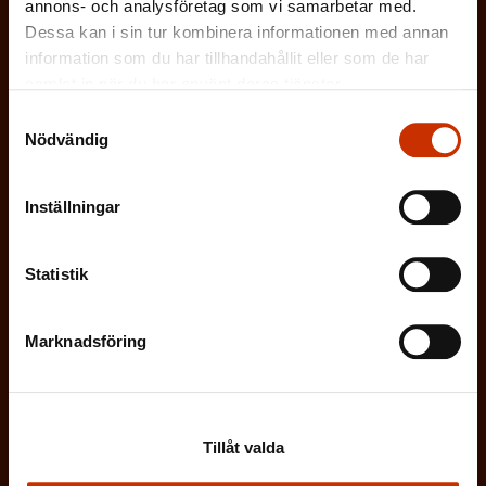
l
annons- och analysföretag som vi samarbetar med.
kommunikationsregister
*
i
Dessa kan i sin tur kombinera informationen med annan
information som du har tillhandahållit eller som de har
g
samlat in när du har använt deras tjänster.
a
t
Samtyckesval
Nödvändig
o
r
i
Inställningar
s
k
Statistik
t
)
Marknadsföring
Prenumerera
Tillåt valda