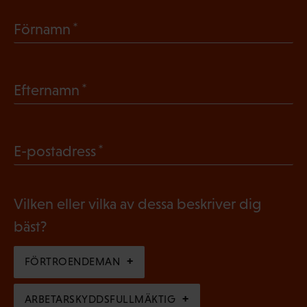
(
Förnamn
O
b
(
Efternamn
l
O
i
b
g
(
E-postadress
l
a
O
i
t
b
g
Vilken eller vilka av dessa beskriver dig
o
l
a
bäst?
r
i
t
i
g
FÖRTROENDEMAN
o
s
a
r
k
ARBETARSKYDDSFULLMÄKTIG