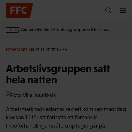
Hoppa
till
innehållet
s
Ämnen
Nyheter
Arbetslivsgruppen satt hela na…
a
k
·
13.11.2002 14:56
NYHETSARTIKEL
f
i
Arbetslivsgruppen satt
hela natten
Arbetsmarknadsledarnas sextett kom samman idag
klockan 11 för att fortsätta att förhandla.
Inpoförhandlingarna återupptogs i går på