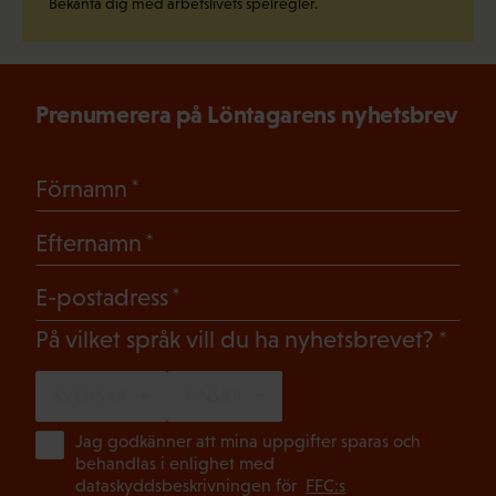
Bekanta dig med arbetslivets spelregler.
Prenumerera på Löntagarens nyhetsbrev
(Obligatoriskt)
Förnamn
(Obligatoriskt)
Efternamn
(Obligatoriskt)
E-postadress
(Oblig
På vilket språk vill du ha nyhetsbrevet?
SVENSKA
FINSKA
(Ob
Jag godkänner att mina uppgifter sparas och
behandlas i enlighet med
dataskyddsbeskrivningen för
FFC:s