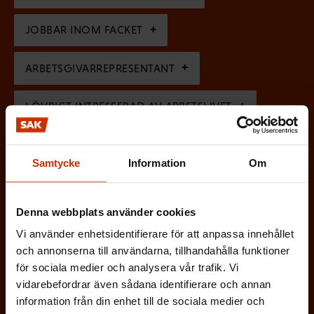
t
i
t
o
s
JOBBAR INOM FACKET
)
r
k
i
ARBETSGIVARREPRESENTANT
t
s
)
I ÖVRIGT INTRESSERAD AV ARBETSLIVET
k
t
)
På vilket språk vill du ha nyhetsbrevet?
Samtycke
Information
Om
SVENSKA
FINSKA
Denna webbplats använder cookies
Vi använder enhetsidentifierare för att anpassa innehållet
och annonserna till användarna, tillhandahålla funktioner
(
Jag godkänner att mina uppgifter sparas och
för sociala medier och analysera vår trafik. Vi
O
behandlas i enlighet med
vidarebefordrar även sådana identifierare och annan
b
dataskyddsbeskrivningen för
FFC:s
information från din enhet till de sociala medier och