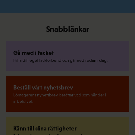
Snabblänkar
Gå med i facket
Hitta ditt eget fackförbund och gå med redan i dag.
Beställ vårt nyhetsbrev
Löntagarens nyhetsbrev berättar vad som händer i
arbetslivet.
Känn till dina rättigheter