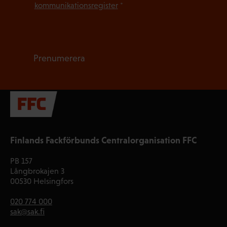
kommunikationsregister
*
Prenumerera
Finlands Fackförbunds Centralorganisation FFC
PB 157
Långbrokajen 3
00530 Helsingfors
020 774 000
sak@sak.fi