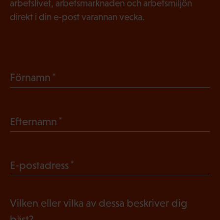
arbetslivet, arbetsmarknaden och arbetsmiljön
direkt i din e-post varannan vecka.
(
Förnamn
O
b
(
Efternamn
l
O
i
b
g
(
E-postadress
l
a
O
i
t
b
g
Vilken eller vilka av dessa beskriver dig
o
l
a
bäst?