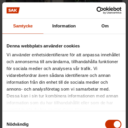
Samtycke
Information
Om
Denna webbplats använder cookies
Vi använder enhetsidentifierare för att anpassa innehållet
och annonserna till användarna, tillhandahålla funktioner
för sociala medier och analysera vår trafik. Vi
vidarebefordrar även sådana identifierare och annan
Jonas Huwiler får intressanta yrkesmässiga utmaningar när
information från din enhet till de sociala medier och
bussparken elektrifieras. Foto: Kristiina Kontoniemi
annons- och analysföretag som vi samarbetar med.
Dessa kan i sin tur kombinera informationen med annan
Arbetet har blivit allt mer krävande när bussparken
information som du har tillhandahållit eller som de har
har elektrifierats.
samlat in när du har använt deras tjänster.
Samtyckesval
– Vi jobbar med livsfarlig spänning. Man måste
Nödvändig