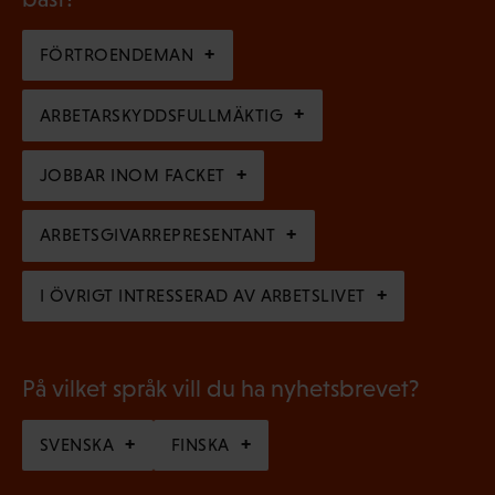
r
i
t
i
g
FÖRTROENDEMAN
o
s
a
r
k
ARBETARSKYDDSFULLMÄKTIG
t
i
t
o
s
JOBBAR INOM FACKET
)
r
k
i
ARBETSGIVARREPRESENTANT
t
s
)
I ÖVRIGT INTRESSERAD AV ARBETSLIVET
k
t
)
På vilket språk vill du ha nyhetsbrevet?
SVENSKA
FINSKA