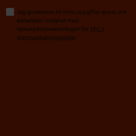
(
Jag godkänner att mina uppgifter sparas och
O
behandlas i enlighet med
b
dataskyddsbeskrivningen för
FFC:s
l
kommunikationsregister
*
i
g
a
t
o
r
i
s
k
t
)