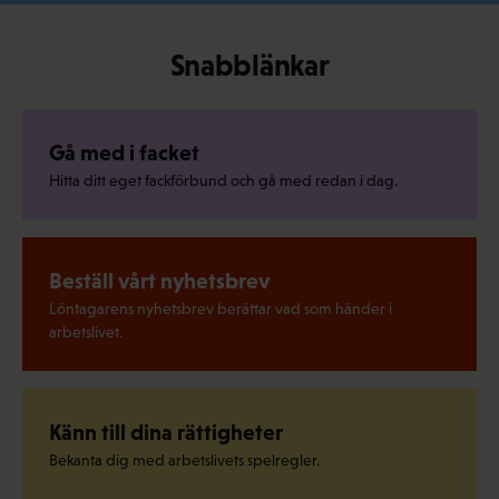
Snabblänkar
Gå med i facket
Hitta ditt eget fackförbund och gå med redan i dag.
Beställ vårt nyhetsbrev
Löntagarens nyhetsbrev berättar vad som händer i
arbetslivet.
Känn till dina rättigheter
Bekanta dig med arbetslivets spelregler.