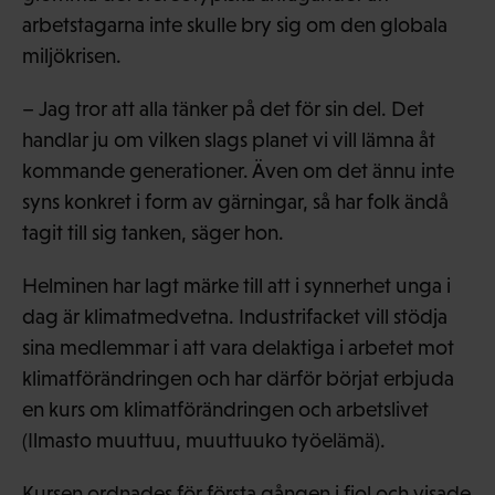
arbetstagarna inte skulle bry sig om den globala
miljökrisen.
– Jag tror att alla tänker på det för sin del. Det
handlar ju om vilken slags planet vi vill lämna åt
kommande generationer. Även om det ännu inte
syns konkret i form av gärningar, så har folk ändå
tagit till sig tanken, säger hon.
Helminen har lagt märke till att i synnerhet unga i
dag är klimatmedvetna. Industrifacket vill stödja
sina medlemmar i att vara delaktiga i arbetet mot
klimatförändringen och har därför börjat erbjuda
en kurs om klimatförändringen och arbetslivet
(Ilmasto muuttuu, muuttuuko työelämä).
Kursen ordnades för första gången i fjol och visade