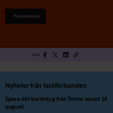
Prenumerera
Dela
Nyheter från fackförbunden
Spara ditt kursintyg från Telmo senast 14
augusti