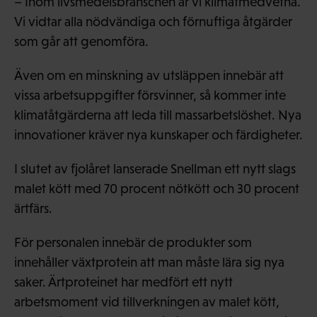
– Inom livsmedelsbranschen är vi klimatmedvetna.
Vi vidtar alla nödvändiga och förnuftiga åtgärder
som går att genomföra.
Även om en minskning av utsläppen innebär att
vissa arbetsuppgifter försvinner, så kommer inte
klimatåtgärderna att leda till massarbetslöshet. Nya
innovationer kräver nya kunskaper och färdigheter.
I slutet av fjolåret lanserade Snellman ett nytt slags
malet kött med 70 procent nötkött och 30 procent
ärtfärs.
För personalen innebär de produkter som
innehåller växtprotein att man måste lära sig nya
saker. Ärtproteinet har medfört ett nytt
arbetsmoment vid tillverkningen av malet kött,