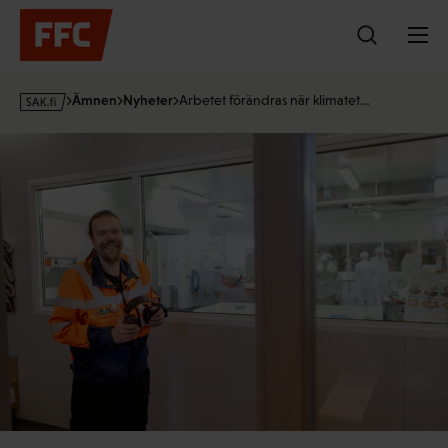
Hoppa
till
innehållet
s
Ämnen
Nyheter
Arbetet förändras när klimatet…
a
k
·
f
i