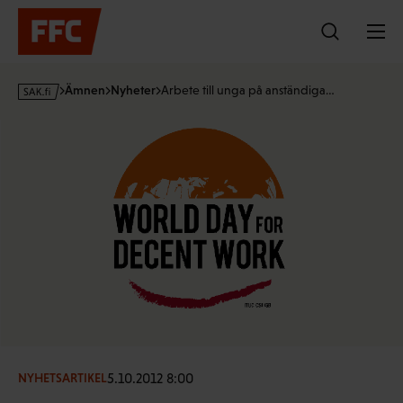
Hoppa
till
innehållet
s
Ämnen
Nyheter
Arbete till unga på anständiga…
a
k
·
f
i
5.10.2012 8:00
NYHETSARTIKEL