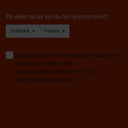
t
)
På vilket språk vill du ha nyhetsbrevet?
SVENSKA
FINSKA
(
Jag godkänner att mina uppgifter sparas och
O
behandlas i enlighet med
b
dataskyddsbeskrivningen för
FFC:s
l
kommunikationsregister
*
i
g
a
t
o
r