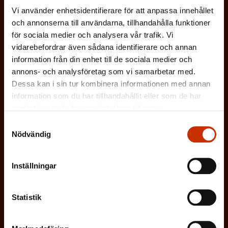
Vi använder enhetsidentifierare för att anpassa innehållet
Prenumerera på Löntagarens nyhetsbrev
och annonserna till användarna, tillhandahålla funktioner
och håll koll på vad som händer i
för sociala medier och analysera vår trafik. Vi
arbetslivet
vidarebefordrar även sådana identifierare och annan
information från din enhet till de sociala medier och
Via Löntagarens nyhetsbrev får du senaste nytt om
annons- och analysföretag som vi samarbetar med.
arbetslivet, arbetsmarknaden och arbetsmiljön
Dessa kan i sin tur kombinera informationen med annan
direkt i din e-post varannan vecka.
information som du har tillhandahållit eller som de har
samlat in när du har använt deras tjänster.
Samtyckesval
Nödvändig
(
Förnamn
Inställningar
O
b
Statistik
(
Efternamn
l
O
i