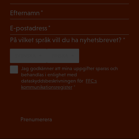
(Obligatoriskt)
Efternamn
(Obligatoriskt)
E-postadress
(Oblig
På vilket språk vill du ha nyhetsbrevet?
SVENSKA
FINSKA
(Ob
Jag godkänner att mina uppgifter sparas och
behandlas i enlighet med
dataskyddsbeskrivningen för
FFC:s
kommunikationsregister
*
Prenumerera