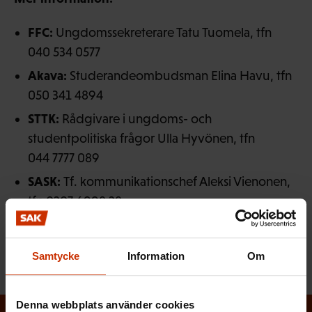
FFC:
Ungdomssekreterare Tatu Tuomela, tfn
040 534 0577
Akava:
Studerandeombudsman Elina Havu, tfn
050 341 4894
STTK:
Rådgivare i ungdoms- och
studentpolitiska frågor Ulla Hyvönen, tfn
044 7777 089
SASK:
Tf. kommunikationschef Aleksi Vienonen,
tfn 0207 6998 28
Samtycke
Information
Om
Denna webbplats använder cookies