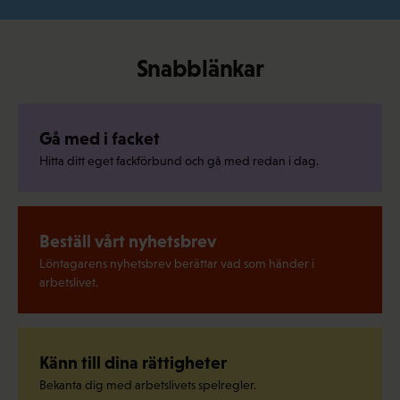
Snabblänkar
Gå med i facket
Hitta ditt eget fackförbund och gå med redan i dag.
Beställ vårt nyhetsbrev
Löntagarens nyhetsbrev berättar vad som händer i
arbetslivet.
Känn till dina rättigheter
Bekanta dig med arbetslivets spelregler.