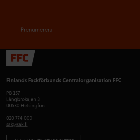
Prenumerera
Finlands Fackförbunds Centralorganisation FFC
PB 157
Långbrokajen 3
00530 Helsingfors
020 774 000
sak@sak.fi