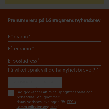
Prenumerera på Löntagarens nyhetsbrev
(Obligatoriskt)
Förnamn
(Obligatoriskt)
Efternamn
(Obligatoriskt)
E-postadress
(Oblig
På vilket språk vill du ha nyhetsbrevet?
SVENSKA
FINSKA
(Ob
Jag godkänner att mina uppgifter sparas och
behandlas i enlighet med
dataskyddsbeskrivningen för
FFC:s
kommunikationsregister
*