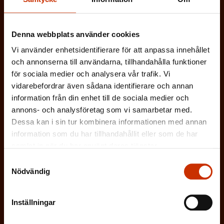
b
(
Efternamn
l
Denna webbplats använder cookies
O
i
Vi använder enhetsidentifierare för att anpassa innehållet
b
g
och annonserna till användarna, tillhandahålla funktioner
(
E-postadress
l
för sociala medier och analysera vår trafik. Vi
a
O
vidarebefordrar även sådana identifierare och annan
i
t
information från din enhet till de sociala medier och
b
g
Vilken eller vilka av dessa beskriver dig
o
annons- och analysföretag som vi samarbetar med.
l
a
Dessa kan i sin tur kombinera informationen med annan
bäst?
r
i
information som du har tillhandahållit eller som de har
t
i
samlat in när du har använt deras tjänster.
g
FÖRTROENDEMAN
o
s
Samtyckesval
a
r
Nödvändig
k
ARBETARSKYDDSFULLMÄKTIG
t
i
t
o
Inställningar
s
JOBBAR INOM FACKET
)
r
k