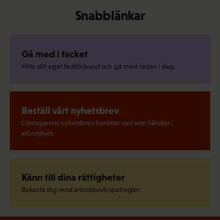
Snabblänkar
Gå med i facket
Hitta ditt eget fackförbund och gå med redan i dag.
Beställ vårt nyhetsbrev
Löntagarens nyhetsbrev berättar vad som händer i
arbetslivet.
Känn till dina rättigheter
Bekanta dig med arbetslivets spelregler.