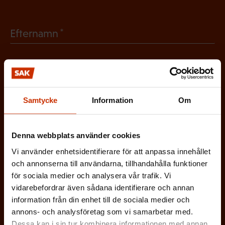
O
b
(
Efternamn
l
O
i
b
g
(
E-postadress
l
a
O
i
Samtycke
Information
Om
t
b
g
Vilken eller vilka av dessa beskriver dig
o
l
a
bäst?
r
Denna webbplats använder cookies
i
t
i
Vi använder enhetsidentifierare för att anpassa innehållet
g
FÖRTROENDEMAN
o
och annonserna till användarna, tillhandahålla funktioner
s
a
för sociala medier och analysera vår trafik. Vi
r
k
ARBETARSKYDDSFULLMÄKTIG
vidarebefordrar även sådana identifierare och annan
t
i
information från din enhet till de sociala medier och
t
o
annons- och analysföretag som vi samarbetar med.
s
JOBBAR INOM FACKET
)
Dessa kan i sin tur kombinera informationen med annan