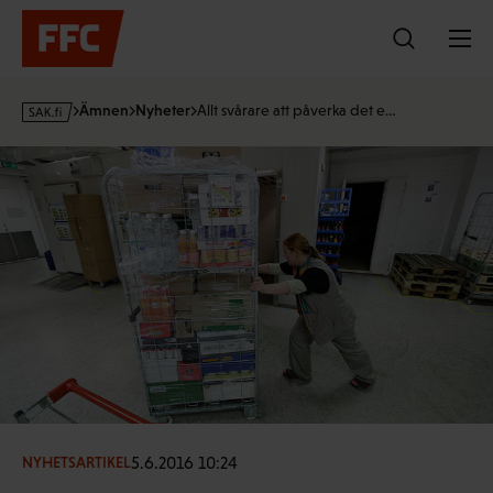
Hoppa
till
innehållet
s
Ämnen
Nyheter
Allt svårare att påverka det e…
a
k
·
f
i
5.6.2016 10:24
NYHETSARTIKEL