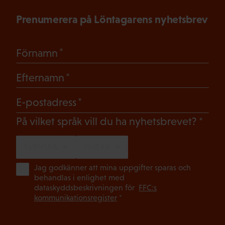
Prenumerera på Löntagarens nyhetsbrev
(Obligatoriskt)
Förnamn
(Obligatoriskt)
Efternamn
(Obligatoriskt)
E-postadress
(Oblig
På vilket språk vill du ha nyhetsbrevet?
SVENSKA
FINSKA
(Ob
Jag godkänner att mina uppgifter sparas och
behandlas i enlighet med
dataskyddsbeskrivningen för
FFC:s
kommunikationsregister
*