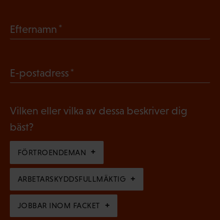
O
b
(
Efternamn
l
O
i
b
g
(
E-postadress
l
a
O
i
t
b
g
Vilken eller vilka av dessa beskriver dig
o
l
a
bäst?
r
i
t
i
g
FÖRTROENDEMAN
o
s
a
r
k
ARBETARSKYDDSFULLMÄKTIG
t
i
t
o
s
JOBBAR INOM FACKET
)
r