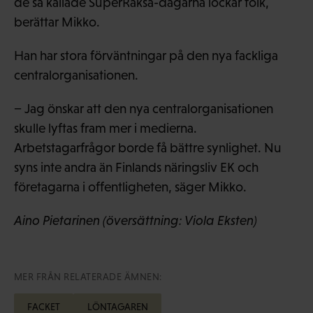
de så kallade SuperRaksa-dagarna lockar folk,
berättar Mikko.
Han har stora förväntningar på den nya fackliga
centralorganisationen.
− Jag önskar att den nya centralorganisationen
skulle lyftas fram mer i medierna.
Arbetstagarfrågor borde få bättre synlighet. Nu
syns inte andra än Finlands näringsliv EK och
företagarna i offentligheten, säger Mikko.
Aino Pietarinen (översättning: Viola Eksten)
MER FRÅN RELATERADE ÄMNEN:
FACKET
LÖNTAGAREN