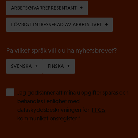
k
i
ARBETSGIVARREPRESENTANT
t
s
)
I ÖVRIGT INTRESSERAD AV ARBETSLIVET
k
t
)
På vilket språk vill du ha nyhetsbrevet?
SVENSKA
FINSKA
(
Jag godkänner att mina uppgifter sparas och
O
behandlas i enlighet med
b
dataskyddsbeskrivningen för
FFC:s
l
kommunikationsregister
*
i
g