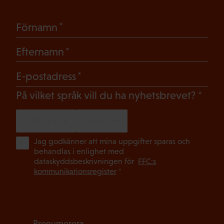
(Obligatoriskt)
Förnamn
(Obligatoriskt)
Efternamn
(Obligatoriskt)
E-postadress
(Oblig
På vilket språk vill du ha nyhetsbrevet?
SVENSKA
FINSKA
(Ob
Jag godkänner att mina uppgifter sparas och
behandlas i enlighet med
dataskyddsbeskrivningen för
FFC:s
kommunikationsregister
*
Prenumerera