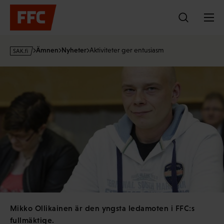
Hoppa
till
innehållet
s
Ämnen
Nyheter
Aktiviteter ger entusiasm
a
k
·
f
i
Mikko Ollikainen är den yngsta ledamoten i FFC:s
fullmäktige.