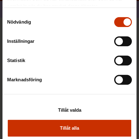
samlat in när du har använt deras tjänster.
Dela
Samtyckesval
Nödvändig
Du kan också vara intresserad
Inställningar
SOCIAL TRYGGHET
Statistik
Marknadsföring
Tillåt valda
Tillåt alla
2.3.2026 9:24