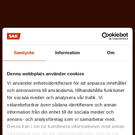
a
t
o
r
i
s
k
Samtycke
Information
Om
t
)
Denna webbplats använder cookies
Vi använder enhetsidentifierare för att anpassa innehållet
och annonserna till användarna, tillhandahålla funktioner
Prenumerera
för sociala medier och analysera vår trafik. Vi
vidarebefordrar även sådana identifierare och annan
information från din enhet till de sociala medier och
annons- och analysföretag som vi samarbetar med.
Dessa kan i sin tur kombinera informationen med annan
information som du har tillhandahållit eller som de har