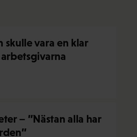
 skulle vara en klar
l arbetsgivarna
ter – ”Nästan alla har
orden”