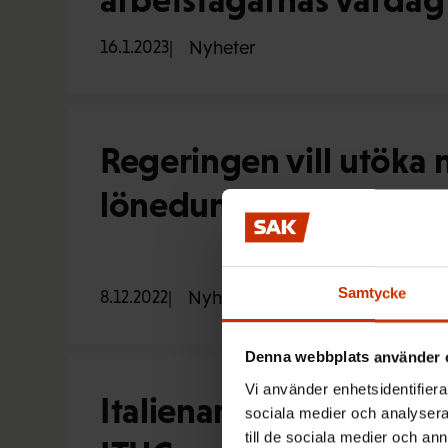
16.1.2023
Nyheter
Regeringen vill utöka 
lönedumpning – FFC anse
Samtycke
8.12.2022
Nyheter
Denna webbplats använder 
Vi använder enhetsidentifierar
Italienaren Luca Visent
sociala medier och analysera 
till de sociala medier och a