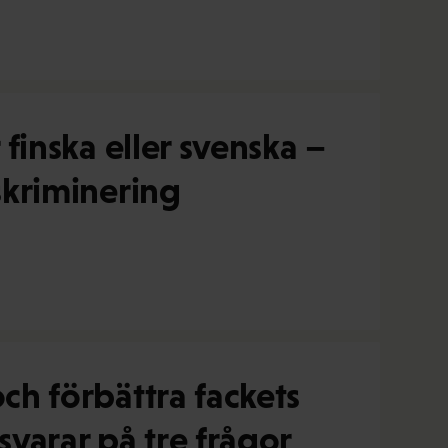
 finska eller svenska –
iskriminering
och förbättra fackets
svarar på tre frågor