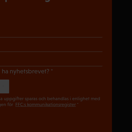
riskt)
oriskt)
gatoriskt)
(Obligatoriskt)
du ha nyhetsbrevet?
(Obligatori
a uppgifter sparas och behandlas i enlighet med
gen för
FFC:s kommunikationsregister
*