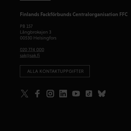
Finlands Fackförbunds Centralorganisation FFC
PB 157
Långbrokajen 3
00530 Helsingfors
020 774 000
sak@sak.fi
 ALLA KONTAKTUPPGIFTER