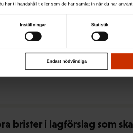
har tillhandahållit eller som de har samlat in när du har använt 
Inställningar
Statistik
etstagare på allt fler arbetsp
dringen ska öka behövs effekti
Endast nödvändiga
ora brister i lagförslag som sk