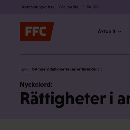
Secondary
Hoppa
Kontaktuppgifter
För media
FI
SV
EN
till
Main
innehållet
Aktuellt
s
Ämnen
Rättigheter i arbetslivet
Sida 3
a
k
Nyckelord:
·
Rättigheter i a
f
i