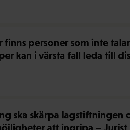
er finns personer som inte talar
r kan i värsta fall leda till d
ring ska skärpa lagstiftningen 
igheter att ingripa – Jurist 