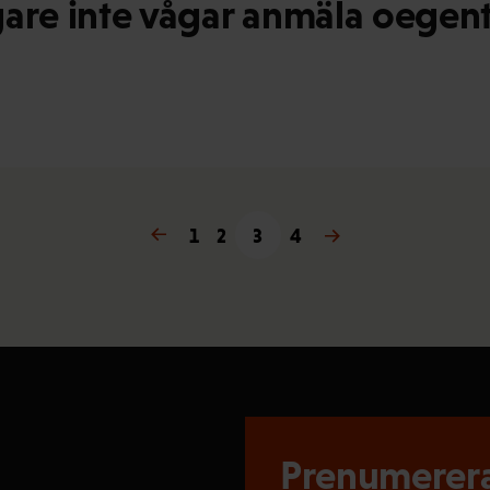
agare inte vågar anmäla oegen
← Föregående
1
2
3
4
Nästa →
Prenumerera