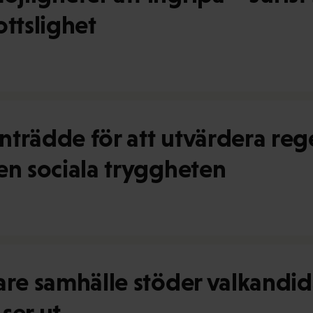
ttslighet
nträdde för att utvärdera reg
en sociala tryggheten
are samhälle stöder valkandid
ser ut