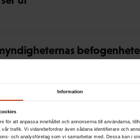
myndigheternas befogenheter 
r att lagförslaget är ett stort
Information
cookies
e för att anpassa innehållet och annonserna till användarna, tillh
ini valdes till generalsekreter
vår trafik. Vi vidarebefordrar även sådana identifierare och anna
nnons- och analysföretag som vi samarbetar med. Dessa kan i sin