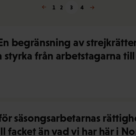
← Föregående
1
2
3
4
Nästa →
En begränsning av strejkrätten
styrka från arbetstagarna til
ör säsongsarbetarnas rättighe
ll facket än vad vi har här i N