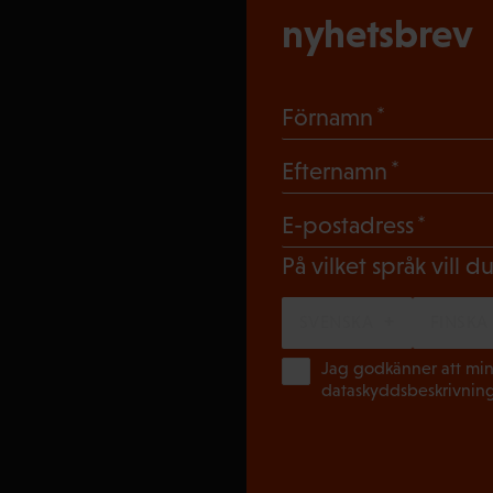
nyhetsbrev
(Obligato
Förnamn
(Obligat
Efternamn
(Obli
E-postadress
På vilket språk vill 
SVENSKA
FINSKA
Jag godkänner att min
dataskyddsbeskrivnin