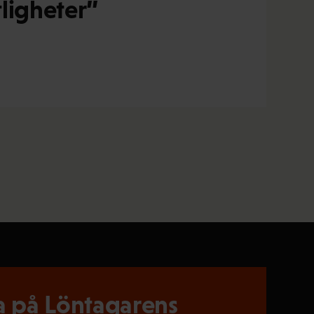
tligheter”
 på Löntagarens