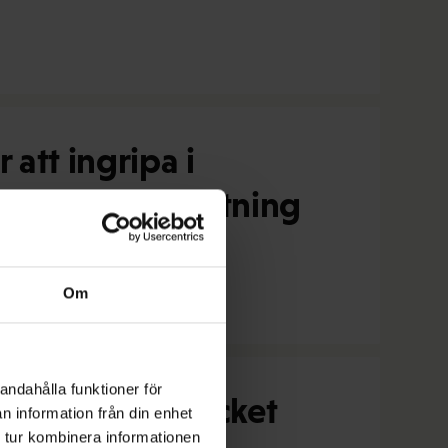
att ingripa i
 steg i rätt riktning
Om
andahålla funktioner för
are för världsfacket
n information från din enhet
 tur kombinera informationen