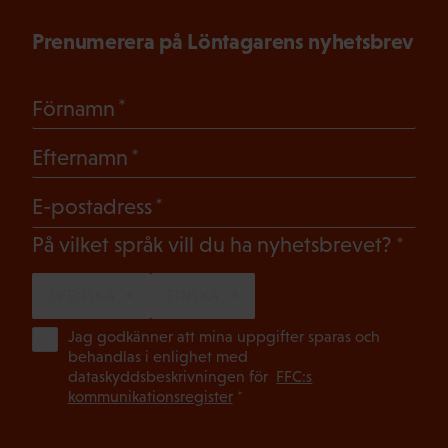
Prenumerera på Löntagarens nyhetsbrev
(Obligatoriskt)
Förnamn
(Obligatoriskt)
Efternamn
(Obligatoriskt)
E-postadress
(Oblig
På vilket språk vill du ha nyhetsbrevet?
SVENSKA
FINSKA
(Ob
Jag godkänner att mina uppgifter sparas och
behandlas i enlighet med
dataskyddsbeskrivningen för
FFC:s
kommunikationsregister
*