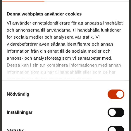
jobbet
Denna webbplats använder cookies
25.11.2018
Nyheter
Vi använder enhetsidentifierare för att anpassa innehållet
och annonserna till användarna, tillhandahålla funktioner
för sociala medier och analysera vår trafik. Vi
Hur ska arbetstagarna få mer
vidarebefordrar även sådana identifierare och annan
inflytande över sitt eget jobb?
information från din enhet till de sociala medier och
annons- och analysföretag som vi samarbetar med.
19.6.2018
Nyheter
Dessa kan i sin tur kombinera informationen med annan
information som du har tillhandahållit eller som de har
samlat in när du har använt deras tjänster.
Undvik dessa yrken om du är allergisk
Samtyckesval
Nödvändig
eller lider av astma – se listan!
Inställningar
5.6.2018
Nyheter
Statistik