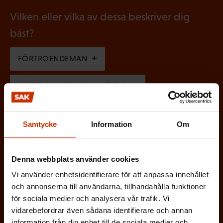
t
b
g
Vilken eller vilka av dessa beskriver dig
o
l
a
bäst?
r
i
t
i
g
FÖRTROENDEMAN
o
s
a
r
k
ARBETARSKYDDSFULLMÄKTIG
t
i
t
o
s
JOBBAR INOM FACKET
)
r
Samtycke
Information
Om
k
i
ARBETSGIVARREPRESENTANT
t
s
Denna webbplats använder cookies
)
I ÖVRIGT INTRESSERAD AV ARBETSLIVET
k
Vi använder enhetsidentifierare för att anpassa innehållet
och annonserna till användarna, tillhandahålla funktioner
t
för sociala medier och analysera vår trafik. Vi
)
På vilket språk vill du ha nyhetsbrevet?
vidarebefordrar även sådana identifierare och annan
information från din enhet till de sociala medier och