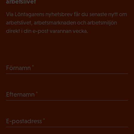
arbetslivet
Via Löntagarens nyhetsbrev får du senaste nytt om
arbetslivet, arbetsmarknaden och arbetsmiljön
direkt i din e-post varannan vecka.
(
Förnamn
O
b
(
Efternamn
l
O
i
b
g
(
E-postadress
l
a
O
i