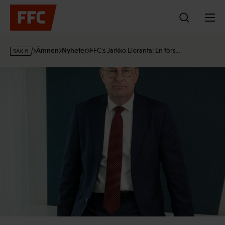
Hoppa
till
innehållet
s
Ämnen
Nyheter
FFC:s Jarkko Eloranta: En förs…
a
k
·
f
i