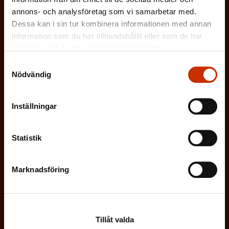
annons- och analysföretag som vi samarbetar med.
SVENSKA
FINSKA
Dessa kan i sin tur kombinera informationen med annan
information som du har tillhandahållit eller som de har
samlat in när du har använt deras tjänster.
(
Jag godkänner att mina uppgifter sparas och
Samtyckesval
O
behandlas i enlighet med
Nödvändig
b
dataskyddsbeskrivningen för
FFC:s
l
kommunikationsregister
*
Inställningar
i
g
a
Statistik
t
o
Marknadsföring
r
i
s
k
Tillåt valda