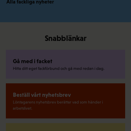
Alla fackliga nyheter
Snabblänkar
Gå med i facket
Hitta ditt eget fackförbund och gå med redan i dag.
Beställ vårt nyhetsbrev
Löntagarens nyhetsbrev berättar vad som händer i
arbetslivet.