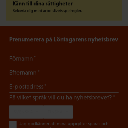
Känn till dina rättigheter
Bekanta dig med arbetslivets spelregler.
Prenumerera på Löntagarens nyhetsbrev
(Obligatoriskt)
Förnamn
(Obligatoriskt)
Efternamn
(Obligatoriskt)
E-postadress
(Oblig
På vilket språk vill du ha nyhetsbrevet?
SVENSKA
FINSKA
(Ob
Jag godkänner att mina uppgifter sparas och