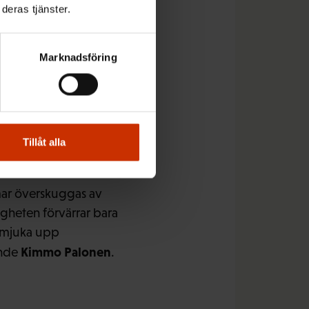
deras tjänster.
srörelsen. JHL
Marknadsföring
löppningen under
sen och innehållet i
te betydelse hurdana
id de
Tillåt alla
n Ekström.
mar överskuggas av
ggheten förvärrar bara
t mjuka upp
Kimmo Palonen
ande
.