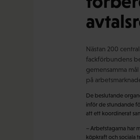
förber
avtals
Nästan 200 centra
fackförbundens be
gemensamma mål o
på arbetsmarknad
De beslutande organ
inför de stundande f
att ett koordinerat sam
– Arbetstagarna har 
köpkraft och sociala 