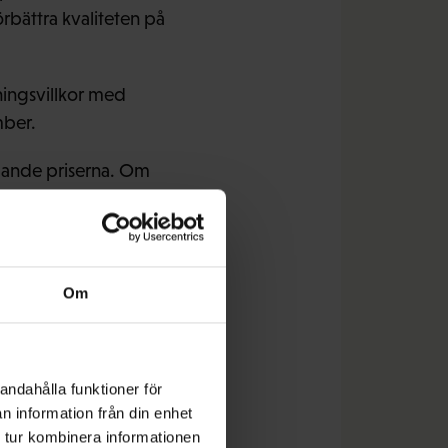
rbättra kvaliteten på
ningsvillkor med
mber.
igande priserna. Om
ket i butiken för 20
ng kommer vi nu
rifackets ordförande
Om
a har relativt sett
ch utkomstskyddet för
sk lönepolitik, är
andahålla funktioner för
n information från din enhet
ningen av
 tur kombinera informationen
rvicefacket PAM.