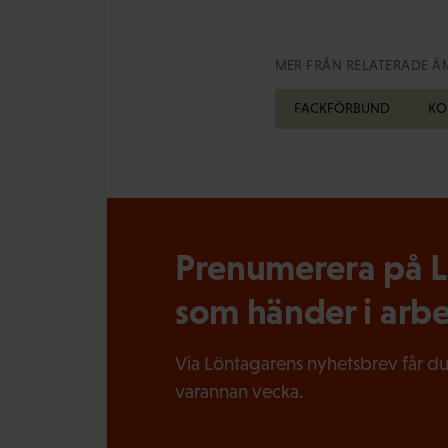
MER FRÅN RELATERADE Ä
FACKFÖRBUND
KO
Prenumerera på Lö
som händer i arbe
Via Löntagarens nyhetsbrev får du
varannan vecka.