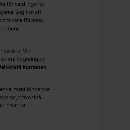
der förhandlingarna
garna. Jag tror att
n om varje förbund
ranschens
rnas sida. Vid
illkoren. Regeringen
Veli-Matti Kuntonen
alens allmänt bindande
tagarna, och också
konstaterar