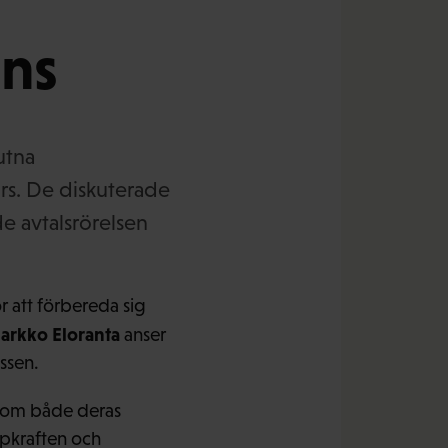
ans
utna
rs. De diskuterade
 avtalsrörelsen
att förbereda sig
Jarkko Eloranta
anser
essen.
rsom både deras
öpkraften och