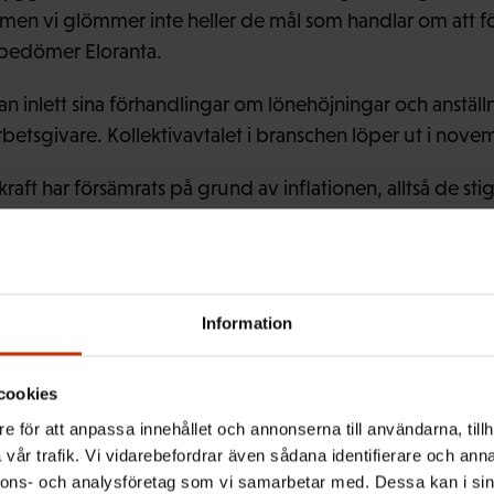
 men vi glömmer inte heller de mål som handlar om att fö
, bedömer Eloranta.
an inlett sina förhandlingar om lönehöjningar och anställ
rbetsgivare. Kollektivavtalet i branschen löper ut i nove
raft har försämrats på grund av inflationen, alltså de st
r med situationen år 2021, så får man i dag inte lika myc
la den FFC-anslutna rörelsen ändra på. En sådan förändri
inerat att söka vid förhandlingsborden, berättar Indust
Information
 behandlat alla finländare på samma sätt. Låginkomsttagarn
cookies
bbas också hårt av försämringarna av bostadsbidraget o
illsammans med FFC-förbundens långa tradition av solidari
e för att anpassa innehållet och annonserna till användarna, tillh
vår trafik. Vi vidarebefordrar även sådana identifierare och anna
agarna inom den privata servicesektorn att delta i bered
nnons- och analysföretag som vi samarbetar med. Dessa kan i sin
Annika Rönni-Sällinen
aterar
, som är ordförande för Se