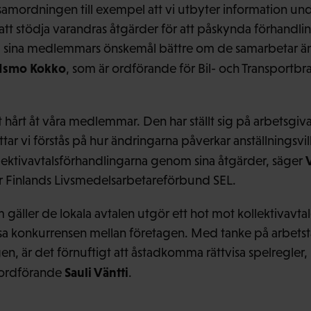
 samordningen till exempel att vi utbyter information un
att stödja varandras åtgärder för att påskynda förhandlin
 sina medlemmars önskemål bättre om de samarbetar ä
Ismo Kokko
, som är ordförande för Bil- och Transportb
 hårt åt våra medlemmar. Den har ställt sig på arbetsgiva
ttar vi förstås på hur ändringarna påverkar anställningsv
ollektivavtalsförhandlingarna genom sina åtgärder, säger
r Finlands Livsmedelsarbetareförbund SEL.
gäller de lokala avtalen utgör ett hot mot kollektivavt
isa konkurrensen mellan företagen. Med tanke på arbets
n, är det förnuftigt att åstadkomma rättvisa spelregler, 
Sauli Väntti
 ordförande
.