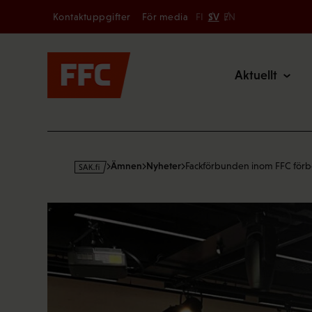
Secondary
Hoppa
Kontaktuppgifter
För media
FI
SV
EN
till
Main
innehållet
Aktuellt
s
Ämnen
Nyheter
Fackförbunden inom FFC för
a
k
·
f
i