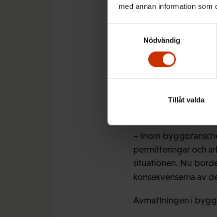
med annan information som du 
Förbundet för den off
Samtyckesval
förhandlar om sina arb
Nödvändig
– Förbunden förhandla
avtalsrörelsen är ändå
de avtal som förhandl
avtal som ingås under
Tillåt valda
kollektivavtalsbord d
– Inom byggbranschen
permitteringar och ar
situationen. Nu borde
konsekvenserna av d
Avmattningen i byggb