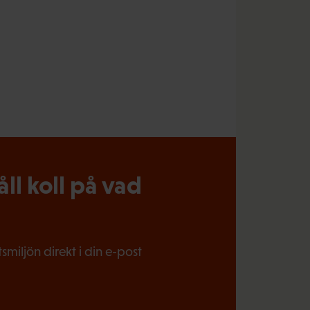
l koll på vad
miljön direkt i din e-post