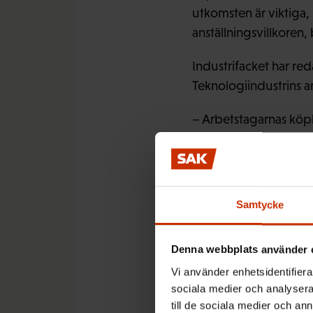
utkomsten är viktiga,
anställningsvillkoren
Industrifacket har red
Teknologiindustrins a
– Arbetstagarnas köpk
man till exempel jämfö
euro. Det här vill he
tillsammans och koord
Riku Aalto
.
Samtycke
– Inflationen har inte
Denna webbplats använder 
förlorat mer. De dra
arbetslösa. Det här, t
Vi använder enhetsidentifierar
sociala medier och analysera 
goda skäl för arbetst
till de sociala medier och a
samordningen, konst