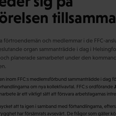
eder sig på
rörelsen tillsamm
la förtroendemän och medlemmar i de FFC-ansl
slutande organ sammanträdde i dag i Helsingfo
ch planerade samarbetet under den kommande
en.
en inom FFC:s medlemsförbund sammanträdde i dag för 
örhandlingarna om nya kollektivavtal. FFC:s ordförande
arbete är ett viktigt sätt att försvara arbetstagarnas intr
mycket att ta igen i samband med förhandlingarna, efte
trygghet har försämrats avsevärt. De frågor som gäller k