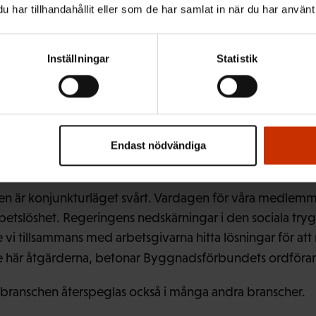
har tillhandahållit eller som de har samlat in när du har använt 
entliga sektorn och välfärdsområdena JHL avslutar avtal
ets- och tjänstekollektivavtal först våren 2025.
Inställningar
Statistik
r och avtalar självständigt om sina kollektivavtal. Spe
 alltid av betydelse för stämningen under hela avtalsrörel
as fram senare. För våra medlemmar saknar det alltså in
 vintern, även om lösningarna för förbundets del görs v
Endast nödvändiga
är vi är representerade, påpekar JHL:s ordförande Håka
 är konjunkturläget svårt. Vardagen för våra medlem
betslöshet. Regeringens nedskärningar i den sociala try
 vi tillsammans med arbetsgivarna hitta lösningar för at
e här åtgärderna, betonar Byggnadsförbundets ordför
ranschen återspeglas också i många andra branscher.