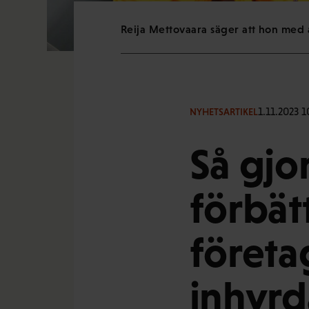
Reija Mettovaara säger att hon med 
1.11.2023 1
NYHETSARTIKEL
Så gjor
förbät
företa
inhyrd