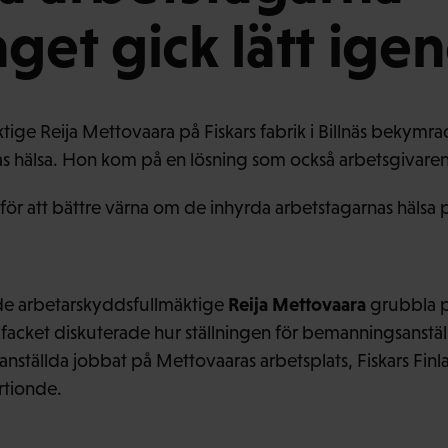
aget gick lätt ig
ige Reija Mettovaara på Fiskars fabrik i Billnäs bekymra
as hälsa. Hon kom på en lösning som också arbetsgivar
r att bättre värna om de inhyrda arbetstagarnas hälsa 
Reija Mettovaara
de arbetarskyddsfullmäktige
grubbla p
facket diskuterade hur ställningen för bemanningsanstäl
ällda jobbat på Mettovaaras arbetsplats, Fiskars Finland
rtionde.