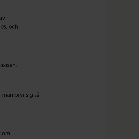
av
es, och
axisen.
r man bryr sig så
et om