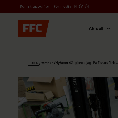
Secondary
Hoppa
Kontaktuppgifter
För media
FI
SV
EN
till
Main
innehållet
Aktuellt
s
Ämnen
Nyheter
Så gjorde jag: På Fiskars förb…
a
k
·
f
i