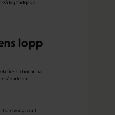
också lagstadgade
rens lopp
la fick sin början när
ch frågade om
r hon tvungen att