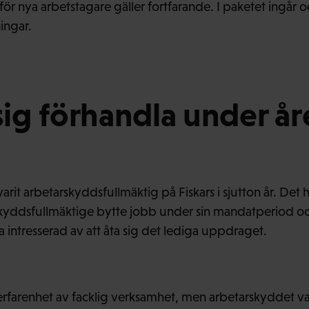
ör nya arbetstagare gäller fortfarande. I paketet ingår 
ingar.
 sig förhandla under å
arit arbetarskyddsfullmäktig på Fiskars i sjutton år. Det he
skyddsfullmäktige bytte jobb under sin mandatperiod o
a intresserad av att åta sig det lediga uppdraget.
rfarenhet av facklig verksamhet, men arbetarskyddet va