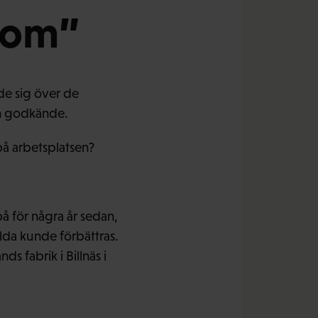
enom”
de sig över de
en godkände.
på arbetsplatsen?
å för några år sedan,
lda kunde förbättras.
s fabrik i Billnäs i