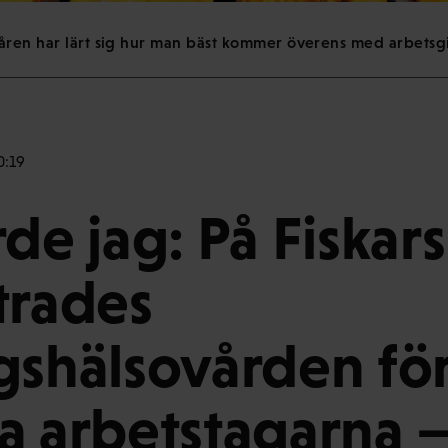
åren har lärt sig hur man bäst kommer överens med arbetsgi
0:19
de jag: På Fiskars
trades
gshälsovården fö
a arbetstagarna 