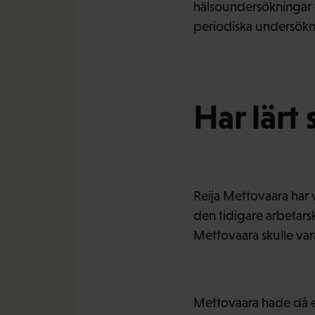
hälsoundersökningar f
periodiska undersökn
Har lärt
Reija Mettovaara har v
den tidigare arbetar
Mettovaara skulle var
Mettovaara hade då e