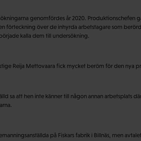
sökningarna genomfördes år 2020. Produktionschefen g
en förteckning över de inhyrda arbetstagare som berörd
örjade kalla dem till undersökning.
tige Reija Mettovaara fick mycket beröm för den nya pr
d sa att hen inte känner till någon annan arbetsplats dä
arna.
manningsanställda på Fiskars fabrik i Billnäs, men avtal