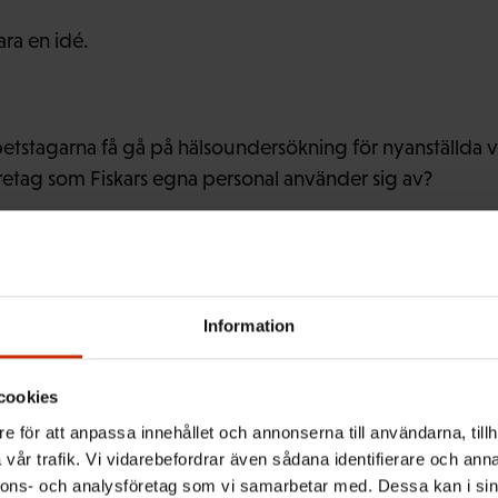
ara en idé.
etstagarna få gå på hälsoundersökning för nyanställda 
retag som Fiskars egna personal använder sig av?
lag i saken
Information
cookies
e för att anpassa innehållet och annonserna till användarna, tillh
fram ett förslag för arbetsgivaren.
vår trafik. Vi vidarebefordrar även sådana identifierare och anna
nnons- och analysföretag som vi samarbetar med. Dessa kan i sin