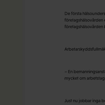
De första hälsounder
företagshälsovården 
företagshälsovården b
Arbetarskyddsfullmäk
– En bemanningsanställ
mycket om arbetstag
Just nu jobbar inga be