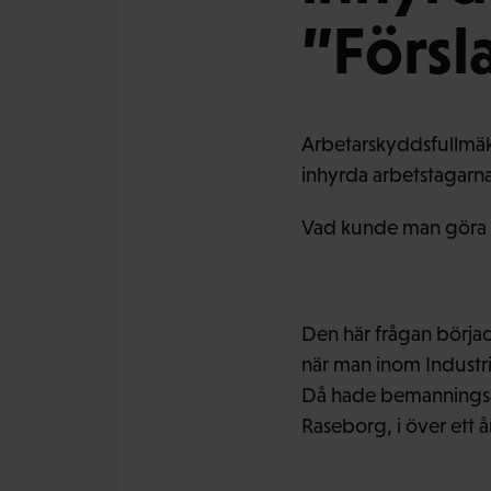
”Försl
Arbetarskyddsfullmäkt
inhyrda arbetstagarn
Vad kunde man göra fö
Den här frågan börja
när man inom Industri
Då hade bemanningsanst
Raseborg, i över ett å