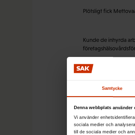
Plötsligt fick Mettova
Kunde de inhyrda arb
företagshälsovårdsfö
Gjorde s
Samtycke
Denna webbplats använder 
Vi använder enhetsidentifierar
Reija Mettovaara lade 
sociala medier och analysera 
till de sociala medier och a