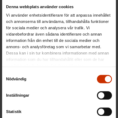
Denna webbplats använder cookies
Peter Sjökvist: Kollektivavtalen tar hänsyn till individ
och familj – Utökad arbetsgivarmakt är inte
Vi använder enhetsidentifierare för att anpassa innehållet
och annonserna till användarna, tillhandahålla funktioner
lösningen på våra utmaningar
för sociala medier och analysera vår trafik. Vi
vidarebefordrar även sådana identifierare och annan
information från din enhet till de sociala medier och
annons- och analysföretag som vi samarbetar med.
Mycket står på spel för både arbetstagarna och
Dessa kan i sin tur kombinera informationen med annan
företagen inom skogsindustrin – Paradoxalt nog
information som du har tillhandahållit eller som de har
kan det bli svårare att avtala lokalt
samlat in när du har använt deras tjänster.
Samtyckesval
Nödvändig
MER FRÅN RELATERADE ÄMNEN:
ANSTÄLLNINGSVILLKOR
AVTAL
Inställningar
KOLLEKTIVAVTAL
Statistik