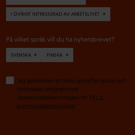
t
s
)
I ÖVRIGT INTRESSERAD AV ARBETSLIVET
k
t
)
På vilket språk vill du ha nyhetsbrevet?
SVENSKA
FINSKA
(
Jag godkänner att mina uppgifter sparas och
O
behandlas i enlighet med
b
dataskyddsbeskrivningen för
FFC:s
l
kommunikationsregister
*
i
g
a