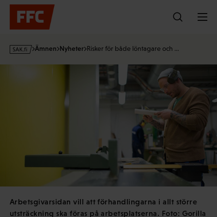
Hoppa
till
innehållet
s
Ämnen
Nyheter
Risker för både löntagare och …
a
k
·
f
i
Arbetsgivarsidan vill att förhandlingarna i allt större
utsträckning ska föras på arbetsplatserna. Foto: Gorilla