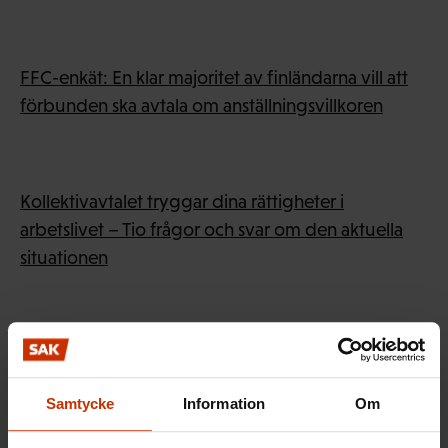
FFC-enkät: En klar majoritet av finländarna vill att
förbunden ska avtala om anställningsvillkoren
Kollektivavtalet tryggar dina rättigheter i
arbetslivet – Tio frågor och svar om den aktuella
situationen
Ilkka Kaukoranta: Uhkarohkea hyppy
tuntemattomaan (på finska)
Samtycke
Information
Om