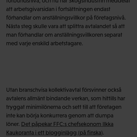
förbundsnivå, och nu har Skogsindustrin meddelat
att arbetsgivarsidan i fortsättningen endast
förhandlar om anställningsvillkor på företagsnivå.
Nästa steg skulle vara att splittra avtalandet så att
man förhandlar om anställningsvillkoren separat
med varje enskild arbetstagare.
Utan branschvisa kollektivavtal försvinner också
avtalens allmänt bindande verkan, som hittills har
tryggat minimilönerna och sett till att företagen
inte kan börja konkurrera genom att dumpa
löner.
Det påpekar FFC:s chefsekonom Ilkka
Kaukoranta i ett blogginlägg (på finska)
.