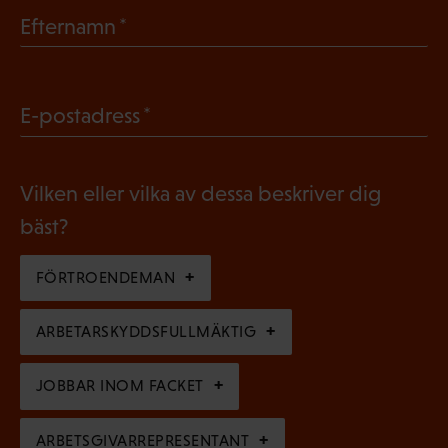
b
(
Efternamn
l
O
i
b
g
(
E-postadress
l
a
O
i
t
b
g
Vilken eller vilka av dessa beskriver dig
o
l
a
bäst?
r
i
t
i
g
FÖRTROENDEMAN
o
s
a
r
k
ARBETARSKYDDSFULLMÄKTIG
t
i
t
o
s
JOBBAR INOM FACKET
)
r
k
i
ARBETSGIVARREPRESENTANT