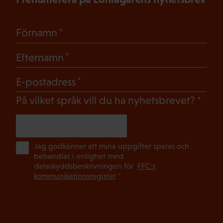
(Obligatoriskt)
Förnamn
(Obligatoriskt)
Efternamn
(Obligatoriskt)
E-postadress
(Oblig
På vilket språk vill du ha nyhetsbrevet?
SVENSKA
FINSKA
(Ob
Jag godkänner att mina uppgifter sparas och
behandlas i enlighet med
dataskyddsbeskrivningen för
FFC:s
kommunikationsregister
*