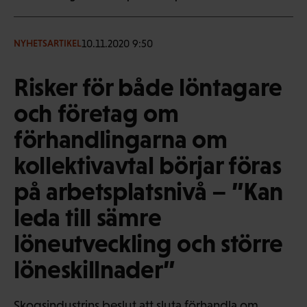
10.11.2020 9:50
NYHETSARTIKEL
Risker för både löntagare
och företag om
förhandlingarna om
kollektivavtal börjar föras
på arbetsplatsnivå – ”Kan
leda till sämre
löneutveckling och större
löneskillnader”
Skogsindustrins beslut att sluta förhandla om