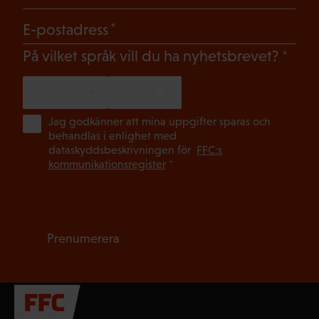
(Obligatoriskt)
E-postadress
(Oblig
På vilket språk vill du ha nyhetsbrevet?
SVENSKA
FINSKA
(Ob
Jag godkänner att mina uppgifter sparas och
behandlas i enlighet med
dataskyddsbeskrivningen för
FFC:s
kommunikationsregister
*
Prenumerera