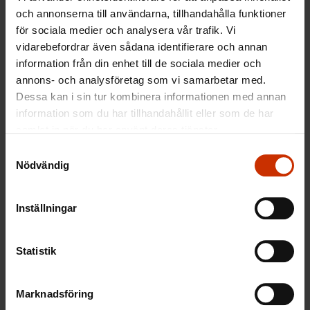
som innebär att den första intervjun med
och annonserna till användarna, tillhandahålla funktioner
arbetssökande ordnas endast om arbets- och
för sociala medier och analysera vår trafik. Vi
vidarebefordrar även sådana identifierare och annan
näringsbyrån anser att det är ändamålsenligt att
information från din enhet till de sociala medier och
ordna intervjun. De senare periodiska intervjuerna
annons- och analysföretag som vi samarbetar med.
ska man sträva efter att ordna var tredje månad.
Dessa kan i sin tur kombinera informationen med annan
Också undantaget som innebär att arbetssökande
information som du har tillhandahållit eller som de har
som inte har verkställt sin sysselsättningsplan får
samlat in när du har använt deras tjänster.
behålla rätten till arbetslöshetsförmån förblir i kraft
Samtyckesval
Nödvändig
till slutet av januari 2021.
Inställningar
Bestämmelsen som ger arbetslösa som blir
Statistik
företagare rätt till startpeng i maximalt 18 månader
förblir i kraft hela år 2021. Vanligtvis kan startpeng
betalas i 12 månader.
Marknadsföring