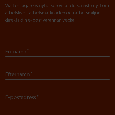
Via Löntagarens nyhetsbrev får du senaste nytt om
arbetslivet, arbetsmarknaden och arbetsmiljön
direkt i din e-post varannan vecka.
(
Förnamn
O
b
(
Efternamn
l
O
i
b
g
(
E-postadress
l
a
O
i
t
b