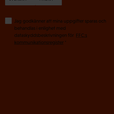
(
Jag godkänner att mina uppgifter sparas och
O
behandlas i enlighet med
b
dataskyddsbeskrivningen för
FFC:s
l
kommunikationsregister
*
i
g
a
t
o
r
i
s
k
t