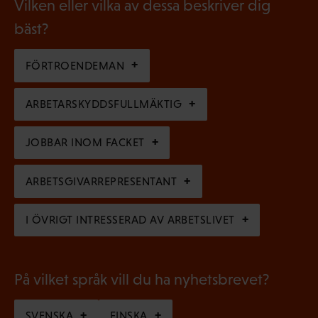
g
Vilken eller vilka av dessa beskriver dig
o
l
a
bäst?
r
i
t
i
g
FÖRTROENDEMAN
o
s
a
r
k
ARBETARSKYDDSFULLMÄKTIG
t
i
t
o
s
JOBBAR INOM FACKET
)
r
k
i
ARBETSGIVARREPRESENTANT
t
s
)
I ÖVRIGT INTRESSERAD AV ARBETSLIVET
k
t
)
På vilket språk vill du ha nyhetsbrevet?
SVENSKA
FINSKA