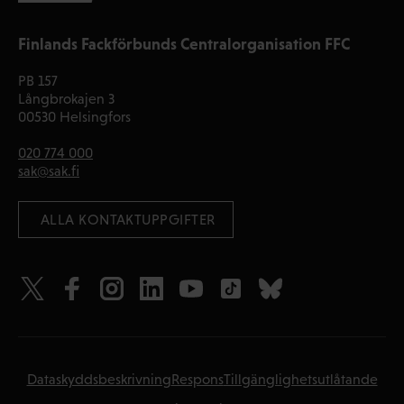
Finlands Fackförbunds Centralorganisation FFC
PB 157
Långbrokajen 3
00530 Helsingfors
020 774 000
sak@sak.fi
 ALLA KONTAKTUPPGIFTER
Dataskyddsbeskrivning
Respons
Tillgänglighetsutlåtande