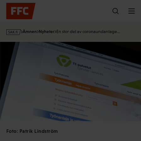
Hoppa
till
innehållet
s
Ämnen
Nyheter
En stor del av coronaundantage…
a
k
·
f
i
Foto: Patrik Lindström