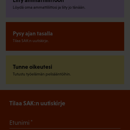
Löydä oma ammattiliittosi ja liity jo tänään.
Pysy ajan tasalla
Tilaa SAK:n uutiskirje.
Tunne oikeutesi
Tutustu työelämän pelisääntöihin.
Tilaa SAK:n uutiskirje
(Pakollinen)
Etunimi