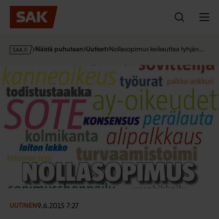
Hyppää
sisältöön
s
Näistä puhutaan
Uutiset
Nollasopimus keikauttaa tyhjän…
a
k
·
f
i
9.6.2015 7:27
UUTINEN