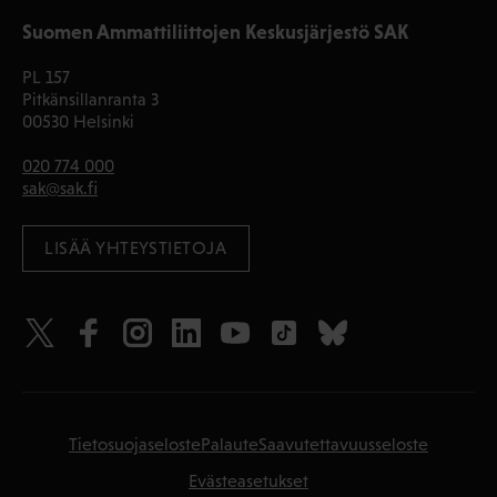
Suomen Ammattiliittojen Keskusjärjestö SAK
PL 157
Pitkänsillanranta 3
00530 Helsinki
020 774 000
sak@sak.fi
LISÄÄ YHTEYSTIETOJA
Tietosuojaseloste
Palaute
Saavutettavuusseloste
Evästeasetukset