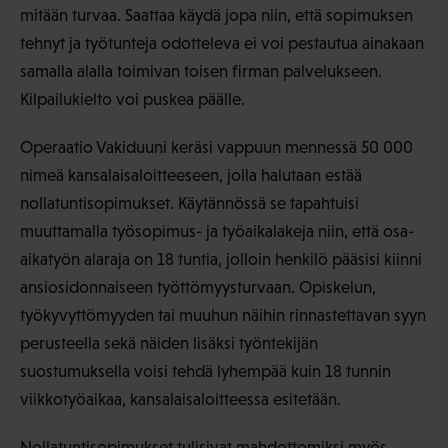
mitään turvaa. Saattaa käydä jopa niin, että sopimuksen
tehnyt ja työtunteja odotteleva ei voi pestautua ainakaan
samalla alalla toimivan toisen firman palvelukseen.
Kilpailukielto voi puskea päälle.
Operaatio Vakiduuni keräsi vappuun mennessä 50 000
nimeä kansalaisaloitteeseen, jolla halutaan estää
nollatuntisopimukset. Käytännössä se tapahtuisi
muuttamalla työsopimus- ja työaikalakeja niin, että osa-
aikatyön alaraja on 18 tuntia, jolloin henkilö pääsisi kiinni
ansiosidonnaiseen työttömyysturvaan. Opiskelun,
työkyvyttömyyden tai muuhun näihin rinnastettavan syyn
perusteella sekä näiden lisäksi työntekijän
suostumuksella voisi tehdä lyhempää kuin 18 tunnin
viikkotyöaikaa, kansalaisaloitteessa esitetään.
Nollatuntisopimukset tulisivat mahdottomiksi myös