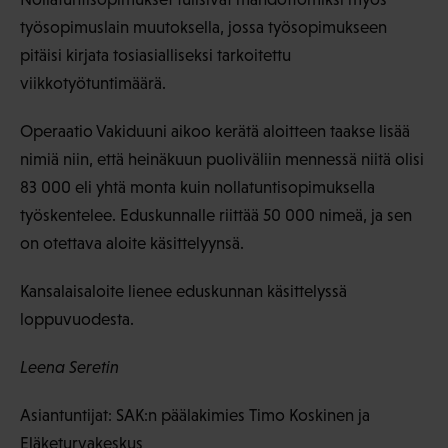
työsopimuslain muutoksella, jossa työsopimukseen
pitäisi kirjata tosiasialliseksi tarkoitettu
viikkotyötuntimäärä.
Operaatio Vakiduuni aikoo kerätä aloitteen taakse lisää
nimiä niin, että heinäkuun puoliväliin mennessä niitä olisi
83 000 eli yhtä monta kuin nollatuntisopimuksella
työskentelee. Eduskunnalle riittää 50 000 nimeä, ja sen
on otettava aloite käsittelyynsä.
Kansalaisaloite lienee eduskunnan käsittelyssä
loppuvuodesta.
Leena Seretin
Asiantuntijat: SAK:n päälakimies Timo Koskinen ja
Eläketurvakeskus