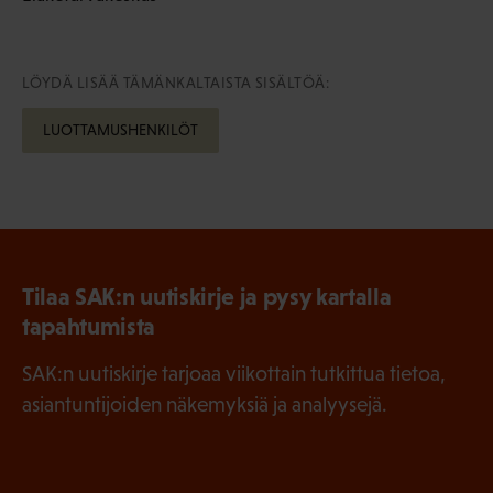
LÖYDÄ LISÄÄ TÄMÄNKALTAISTA SISÄLTÖÄ:
LUOTTAMUSHENKILÖT
Tilaa SAK:n uutiskirje ja pysy kartalla
tapahtumista
SAK:n uutiskirje tarjoaa viikottain tutkittua tietoa,
asiantuntijoiden näkemyksiä ja analyysejä.