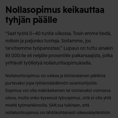
Nollasopimus keikauttaa
tyhjän päälle
”Saat työtä 0–40 tuntia viikossa. Tosin emme tiedä,
milloin ja paljonko tunteja. Soitamme, jos
tarvitsemme työpanostasi.” Lupaus on tuttu ainakin
83 000:lle eli neljälle prosentille palkansaajista, jotka
yrittävät työllistyä nollatuntisopimuksella.
Nollatuntisopimus on vaikea ja kiistanalainen pähkinä
purtavaksi jopa työlainsäädännön asiantuntijoille.
Sopimus voi olla määräaikainen tai toistaiseksi voimassa
oleva, mutta onko kyseessä työsopimus, siitä ei olla yhtä
mieltä työmarkkinoilla. SAK:ssa tulkitaan, että
nollatuntisopimus on lähtökohtaisesti oikeuskäytäntöön