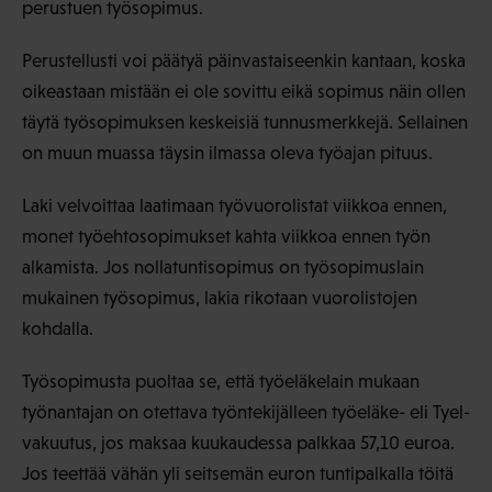
perustuen työsopimus.
Perustellusti voi päätyä päinvastaiseenkin kantaan, koska
oikeastaan mistään ei ole sovittu eikä sopimus näin ollen
täytä työsopimuksen keskeisiä tunnusmerkkejä. Sellainen
on muun muassa täysin ilmassa oleva työajan pituus.
Laki velvoittaa laatimaan työvuorolistat viikkoa ennen,
monet työehtosopimukset kahta viikkoa ennen työn
alkamista. Jos nollatuntisopimus on työsopimuslain
mukainen työsopimus, lakia rikotaan vuorolistojen
kohdalla.
Työsopimusta puoltaa se, että työeläkelain mukaan
työnantajan on otettava työntekijälleen työeläke- eli Tyel-
vakuutus, jos maksaa kuukaudessa palkkaa 57,10 euroa.
Jos teettää vähän yli seitsemän euron tuntipalkalla töitä