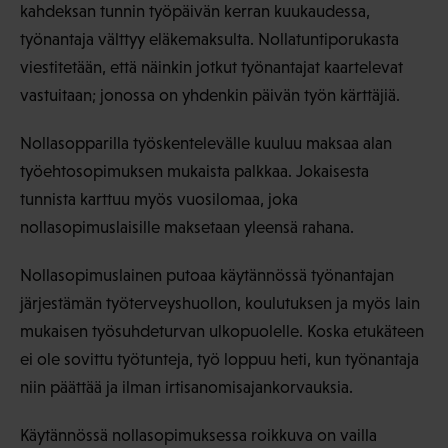
kahdeksan tunnin työpäivän kerran kuukaudessa,
työnantaja välttyy eläkemaksulta. Nollatuntiporukasta
viestitetään, että näinkin jotkut työnantajat kaartelevat
vastuitaan; jonossa on yhdenkin päivän työn kärttäjiä.
Nollasopparilla työskentelevälle kuuluu maksaa alan
työehtosopimuksen mukaista palkkaa. Jokaisesta
tunnista karttuu myös vuosilomaa, joka
nollasopimuslaisille maksetaan yleensä rahana.
Nollasopimuslainen putoaa käytännössä työnantajan
järjestämän työterveyshuollon, koulutuksen ja myös lain
mukaisen työsuhdeturvan ulkopuolelle. Koska etukäteen
ei ole sovittu työtunteja, työ loppuu heti, kun työnantaja
niin päättää ja ilman irtisanomisajankorvauksia.
Käytännössä nollasopimuksessa roikkuva on vailla