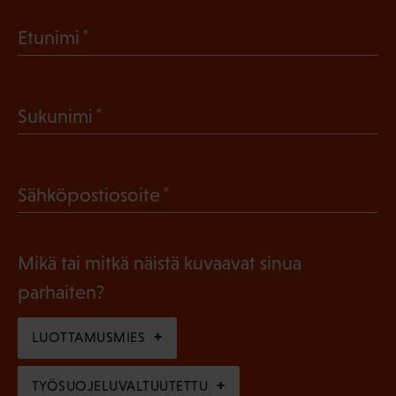
(
Etunimi
P
a
(
Sukunimi
k
P
o
a
l
(
Sähköpostiosoite
k
l
P
o
i
a
l
Mikä tai mitkä näistä kuvaavat sinua
n
k
l
parhaiten?
e
o
i
n
l
LUOTTAMUSMIES
n
)
l
e
TYÖSUOJELUVALTUUTETTU