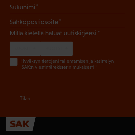
(Pakollinen)
Sukunimi
(Pakollinen)
Sähköpostiosoite
(Pakollinen)
Millä kielellä haluat uutiskirjeesi
SUOMI
RUOTSI
(Pa
Hyväksyn tietojeni tallentamisen ja käsittelyn
SAK:n viestintärekisterin
mukaisesti *
Tilaa