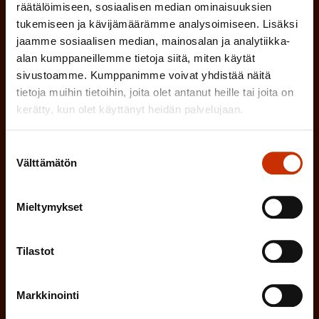
k
räätälöimiseen, sosiaalisen median ominaisuuksien
i
o
tukemiseen ja kävijämäärämme analysoimiseen. Lisäksi
n
l
jaamme sosiaalisen median, mainosalan ja analytiikka-
e
l
alan kumppaneillemme tietoja siitä, miten käytät
sivustoamme. Kumppanimme voivat yhdistää näitä
i
n
tietoja muihin tietoihin, joita olet antanut heille tai joita on
n
)
kerätty, kun olet käyttänyt heidän palvelujaan.
e
n
Suostumuksen
)
Välttämätön
valinta
Mieltymykset
Tilaa
Tilastot
Markkinointi