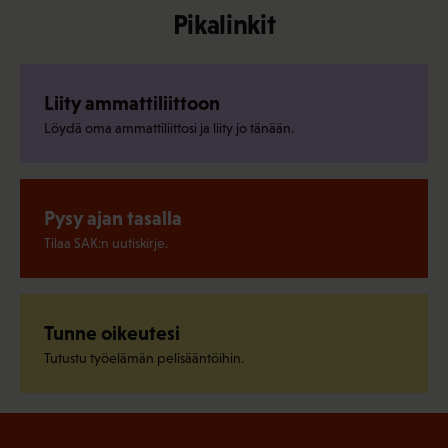
Pikalinkit
Liity ammattiliittoon
Löydä oma ammattiliittosi ja liity jo tänään.
Pysy ajan tasalla
Tilaa SAK:n uutiskirje.
Tunne oikeutesi
Tutustu työelämän pelisääntöihin.