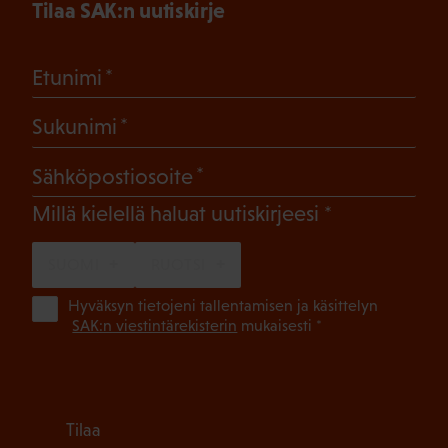
Tilaa SAK:n uutiskirje
(Pakollinen)
Etunimi
(Pakollinen)
Sukunimi
(Pakollinen)
Sähköpostiosoite
(Pakollinen)
Millä kielellä haluat uutiskirjeesi
SUOMI
RUOTSI
(Pa
Hyväksyn tietojeni tallentamisen ja käsittelyn
SAK:n viestintärekisterin
mukaisesti *
Tilaa