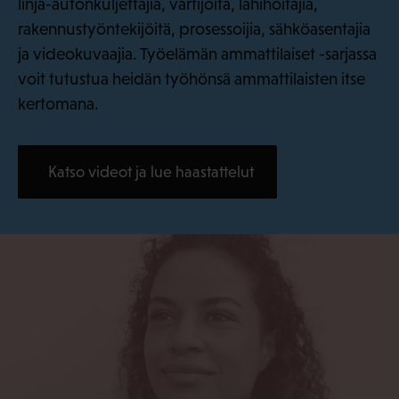
linja-autonkuljettajia, vartijoita, lähihoitajia,
rakennustyöntekijöitä, prosessoijia, sähköasentajia
ja videokuvaajia. Työelämän ammattilaiset -sarjassa
voit tutustua heidän työhönsä ammattilaisten itse
kertomana.
Katso videot ja lue haastattelut