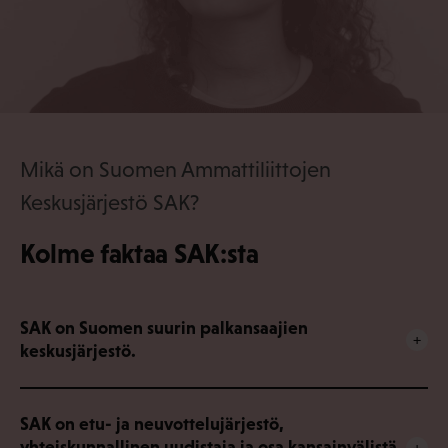
Mikä on Suomen Ammattiliittojen
Keskusjärjestö SAK?
Kolme faktaa SAK:sta
SAK on Suomen suurin palkansaajien
keskusjärjestö.
SAK on etu- ja neuvottelujärjestö,
yhteiskunnallinen uudistaja ja osa kansainvälistä