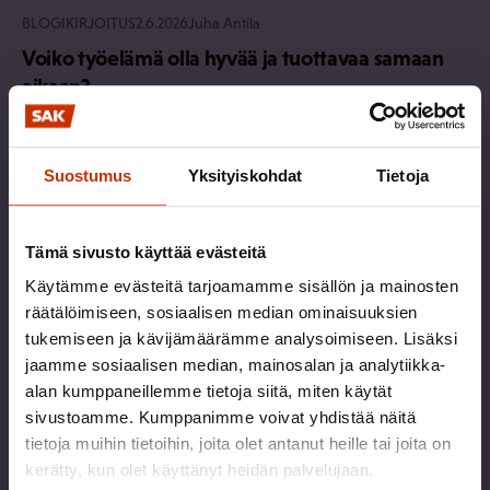
BLOGIKIRJOITUS
2.6.2026
Juha Antila
Voiko työelämä olla hyvää ja tuottavaa samaan
aikaan?
TALOUS JA ELINKEINOELÄMÄ
Suostumus
Yksityiskohdat
Tietoja
Tämä sivusto käyttää evästeitä
Käytämme evästeitä tarjoamamme sisällön ja mainosten
räätälöimiseen, sosiaalisen median ominaisuuksien
tukemiseen ja kävijämäärämme analysoimiseen. Lisäksi
jaamme sosiaalisen median, mainosalan ja analytiikka-
alan kumppaneillemme tietoja siitä, miten käytät
sivustoamme. Kumppanimme voivat yhdistää näitä
tietoja muihin tietoihin, joita olet antanut heille tai joita on
kerätty, kun olet käyttänyt heidän palvelujaan.
BLOGIKIRJOITUS
26.5.2026
Riitta Työläjärvi