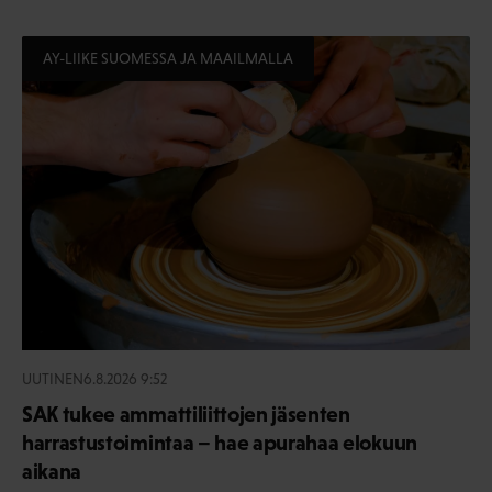
AY-LIIKE SUOMESSA JA MAAILMALLA
UUTINEN
6.8.2026 9:52
SAK tukee ammattiliittojen jäsenten
harrastustoimintaa – hae apurahaa elokuun
aikana