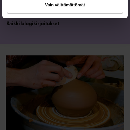
työntekijöiden oikeuksien kiertämiselle
Vain välttämättömät
Kaikki blogikirjoitukset