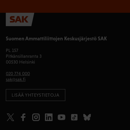
Suomen Ammattiliittojen Keskusjärjestö SAK
PL 157
Pitkänsillanranta 3
00530 Helsinki
020 774 000
sak@sak.fi
LISÄÄ YHTEYSTIETOJA