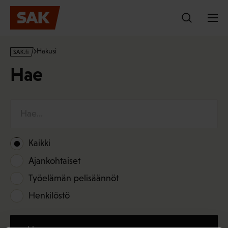
Hyppää
sisältöön
s
Hakusi
a
Hae
k
·
f
i
S
e
a
Kaikki
r
c
Ajankohtaiset
h
Työelämän pelisäännöt
f
Henkilöstö
o
r