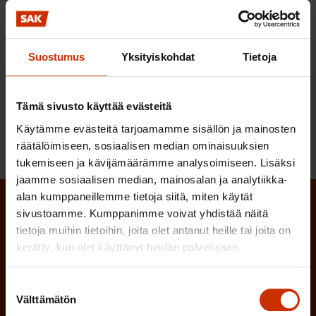
:
Suostumus
Yksityiskohdat
Tietoja
Etsitkö vuoden 2018 tai sitä aikaisempia uutisia tai
blogikirjoituksia? Löydät ne arkistostamme.
Tämä sivusto käyttää evästeitä
Siirry arkistohakuun
Käytämme evästeitä tarjoamamme sisällön ja mainosten
räätälöimiseen, sosiaalisen median ominaisuuksien
tukemiseen ja kävijämäärämme analysoimiseen. Lisäksi
jaamme sosiaalisen median, mainosalan ja analytiikka-
alan kumppaneillemme tietoja siitä, miten käytät
Tilaa SAK:n uutiskirje
sivustoamme. Kumppanimme voivat yhdistää näitä
tietoja muihin tietoihin, joita olet antanut heille tai joita on
kerätty, kun olet käyttänyt heidän palvelujaan.
(Pakollinen)
Etunimi
Suostumuksen
(Pakollinen)
Sukunimi
Välttämätön
valinta